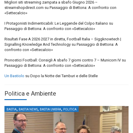
Migliori siti streaming zampata a sbafo Giugno 2026 –
streamshopdirect.com
su
Passaggio di Bettona: A confronto con
«Settecalcio»
I Protagonisti Indimenticabili: Le Leggende del Colpo Italiano
su
Passaggio di Bettona: A confronto con «Settecalcio»
Risultati Fase A 2026 2027 in diretta, Football Italia – Siggknowtech |
Signalling Knowledge And Technology
su
Passaggio di Bettona: A
confronto con «Settecalcio»
Pronostici Football: Consigli A sbafo 7 giorni contro 7 – Municorn IV
su
Passaggio di Bettona: A confronto con «Settecalcio»
Un Bastiolo
su
Dopo la Notte dei Tamburi e delle Stelle
Politica e Ambiente
,
,
,
BASTIA
BASTIA NEWS
BASTIA UMBRA
POLITICA