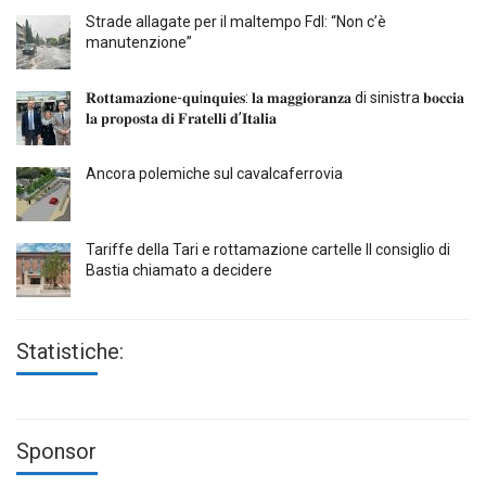
Strade allagate per il maltempo FdI: “Non c’è
manutenzione”
𝐑𝐨𝐭𝐭𝐚𝐦𝐚𝐳𝐢𝐨𝐧𝐞-𝐪𝐮i𝐧𝐪𝐮𝐢𝐞𝐬: 𝐥𝐚 𝐦𝐚𝐠𝐠𝐢𝐨𝐫𝐚𝐧𝐳𝐚 di sinistra 𝐛𝐨𝐜𝐜𝐢𝐚
𝐥𝐚 𝐩𝐫𝐨𝐩𝐨𝐬𝐭𝐚 𝐝𝐢 𝐅𝐫𝐚𝐭𝐞𝐥𝐥𝐢 𝐝’𝐈𝐭𝐚𝐥𝐢𝐚
Ancora polemiche sul cavalcaferrovia
Tariffe della Tari e rottamazione cartelle Il consiglio di
Bastia chiamato a decidere
Statistiche:
Sponsor