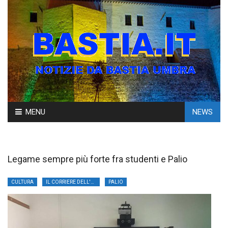
Skip
MENU
NEWS
to
content
Legame sempre più forte fra studenti e Palio
CULTURA
IL CORRIERE DELL'UMBRIA
PALIO