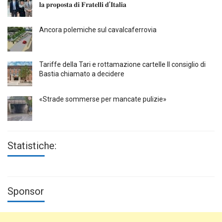
𝐥𝐚 𝐩𝐫𝐨𝐩𝐨𝐬𝐭𝐚 𝐝𝐢 𝐅𝐫𝐚𝐭𝐞𝐥𝐥𝐢 𝐝’𝐈𝐭𝐚𝐥𝐢𝐚
Ancora polemiche sul cavalcaferrovia
Tariffe della Tari e rottamazione cartelle Il consiglio di
Bastia chiamato a decidere
«Strade sommerse per mancate pulizie»
Statistiche:
Sponsor