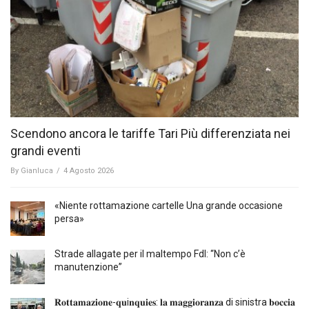
Scendono ancora le tariffe Tari Più differenziata nei
grandi eventi
By
Gianluca
/
4 Agosto 2026
«Niente rottamazione cartelle Una grande occasione
persa»
Strade allagate per il maltempo FdI: “Non c’è
manutenzione”
𝐑𝐨𝐭𝐭𝐚𝐦𝐚𝐳𝐢𝐨𝐧𝐞-𝐪𝐮i𝐧𝐪𝐮𝐢𝐞𝐬: 𝐥𝐚 𝐦𝐚𝐠𝐠𝐢𝐨𝐫𝐚𝐧𝐳𝐚 di sinistra 𝐛𝐨𝐜𝐜𝐢𝐚