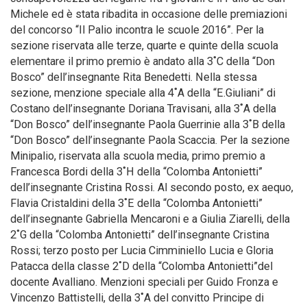
Michele ed è stata ribadita in occasione delle premiazioni
del concorso “Il Palio incontra le scuole 2016”. Per la
sezione riservata alle terze, quarte e quinte della scuola
elementare il primo premio è andato alla 3˚C della “Don
Bosco” dell’insegnante Rita Benedetti. Nella stessa
sezione, menzione speciale alla 4˚A della “E.Giuliani” di
Costano dell’insegnante Doriana Travisani, alla 3˚A della
“Don Bosco” dell’insegnante Paola Guerrinie alla 3˚B della
“Don Bosco” dell’insegnante Paola Scaccia. Per la sezione
Minipalio, riservata alla scuola media, primo premio a
Francesca Bordi della 3˚H della “Colomba Antonietti”
dell’insegnante Cristina Rossi. Al secondo posto, ex aequo,
Flavia Cristaldini della 3˚E della “Colomba Antonietti”
dell’insegnante Gabriella Mencaroni e a Giulia Ziarelli, della
2˚G della “Colomba Antonietti” dell’insegnante Cristina
Rossi; terzo posto per Lucia Cimminiello Lucia e Gloria
Patacca della classe 2˚D della “Colomba Antonietti”del
docente Avalliano. Menzioni speciali per Guido Fronza e
Vincenzo Battistelli, della 3˚A del convitto Principe di