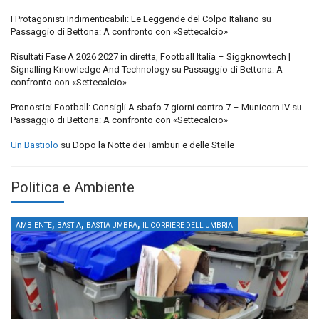
I Protagonisti Indimenticabili: Le Leggende del Colpo Italiano
su
Passaggio di Bettona: A confronto con «Settecalcio»
Risultati Fase A 2026 2027 in diretta, Football Italia – Siggknowtech |
Signalling Knowledge And Technology
su
Passaggio di Bettona: A
confronto con «Settecalcio»
Pronostici Football: Consigli A sbafo 7 giorni contro 7 – Municorn IV
su
Passaggio di Bettona: A confronto con «Settecalcio»
Un Bastiolo
su
Dopo la Notte dei Tamburi e delle Stelle
Politica e Ambiente
,
,
,
AMBIENTE
BASTIA
BASTIA UMBRA
IL CORRIERE DELL'UMBRIA