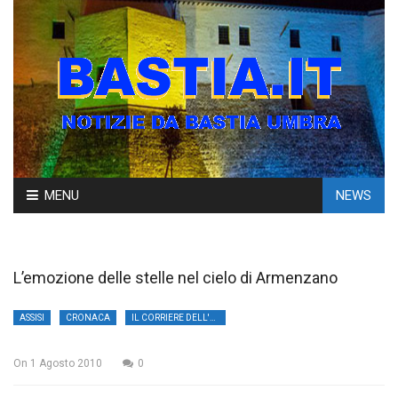
Skip
MENU
NEWS
to
content
L’emozione delle stelle nel cielo di Armenzano
ASSISI
CRONACA
IL CORRIERE DELL'UMBRIA
On
1 Agosto 2010
0