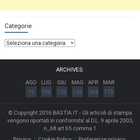
Categorie
Categorie
ARCHIVES:
AGO
LUG
GIU
MAG
APR
MAR
19
106
132
142
164
172
© Copyright 2016 BASTIA.IT - Gli articoli di stampa
vengono riportati in conformita' al D.L. 9 aprile 2003,
n_68 art 65 comma 1
Privacy
Cookie Policy
Preferenze privacy