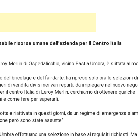
abile risorse umane dell’azienda per il Centro Italia
Leroy Merlin di Ospedalicchio, vicino Bastia Umbra, è slittata al m
 del bricolage e del fai-da-te, ha ripreso solo ora le selezioni d
ri di vendita divisi nei vari reparti, da impiegare nel nuovo nego
r il centro Italia di Leroy Merlin, cerchiamo di ottenere qualche
i e come fare per superarli.
rotta e riattivata in questi giorni, da un regime di emergenza sia
sone però sono state assunte”.
 Umbra effettuano una selezione in base ai requisiti richiesti. Ma