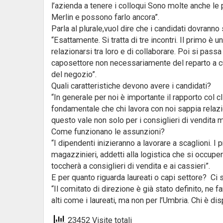
l’azienda a tenere i colloqui Sono molte anche le
Merlin e possono farlo ancora”.
Parla al plurale,vuol dire che i candidati dovrann
“Esattamente. Si tratta di tre incontri. Il primo è 
relazionarsi tra loro e di collaborare. Poi si pass
caposettore non necessariamente del reparto a cui 
del negozio”.
Quali caratteristiche devono avere i candidati?
“In generale per noi è importante il rapporto col cl
fondamentale che chi lavora con noi sappia relazio
questo vale non solo per i consiglieri di vendita 
Come funzionano le assunzioni?
“I dipendenti inizieranno a lavorare a scaglioni. I 
magazzinieri, addetti alla logistica che si occuper
toccherà a consiglieri di vendita e ai cassieri”.
E per quanto riguarda laureati o capi settore? Ci
“Il comitato di direzione è già stato definito, ne 
alti come i laureati, ma non per l’Umbria. Chi è disp
23452 Visite totali