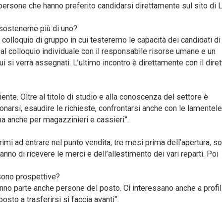
 persone che hanno preferito candidarsi direttamente sul sito di 
o sostenerne più di uno?
un colloquio di gruppo in cui testeremo le capacità dei candidati di
a al colloquio individuale con il responsabile risorse umane e un
si verrà assegnati. L’ultimo incontro è direttamente con il diret
iente. Oltre al titolo di studio e alla conoscenza del settore è
narsi, esaudire le richieste, confrontarsi anche con le lamentele
ma anche per magazzinieri e cassieri”.
primi ad entrare nel punto vendita, tre mesi prima dell’apertura, so
anno di ricevere le merci e dell’allestimento dei vari reparti. Poi
 sono prospettive?
fanno parte anche persone del posto. Ci interessano anche a profil
osto a trasferirsi si faccia avanti”.