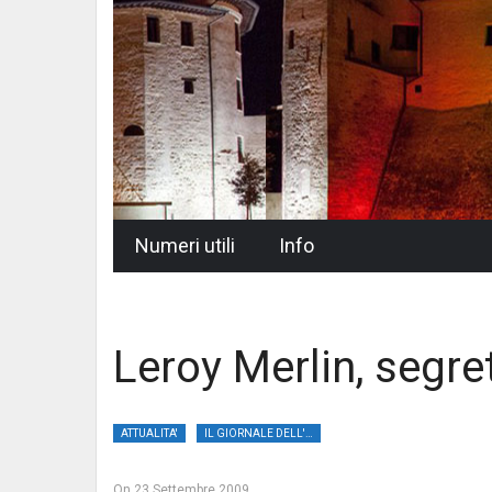
Skip
Numeri utili
Info
to
content
Leroy Merlin, segre
ATTUALITA'
IL GIORNALE DELL'UMBRIA
On
23 Settembre 2009