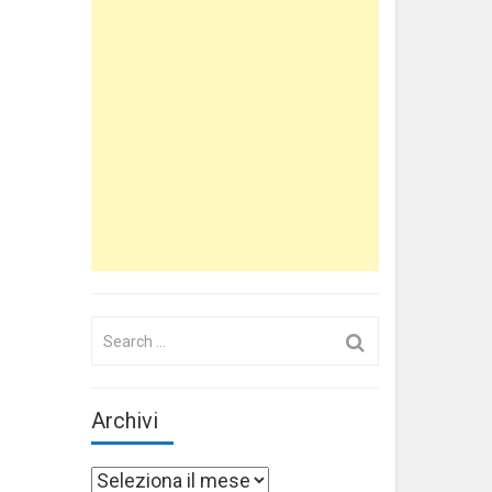
Search
for:
Archivi
Archivi