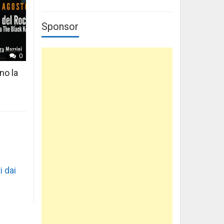
Sponsor
0
no la
i dai