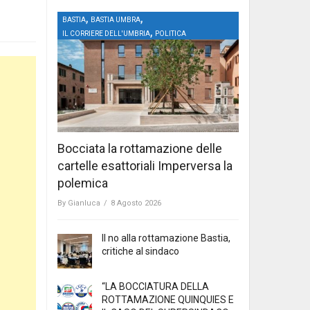
,
,
BASTIA
BASTIA UMBRA
,
IL CORRIERE DELL'UMBRIA
POLITICA
Bocciata la rottamazione delle
cartelle esattoriali Imperversa la
polemica
By
Gianluca
/
8 Agosto 2026
Il no alla rottamazione Bastia,
critiche al sindaco
“LA BOCCIATURA DELLA
ROTTAMAZIONE QUINQUIES E