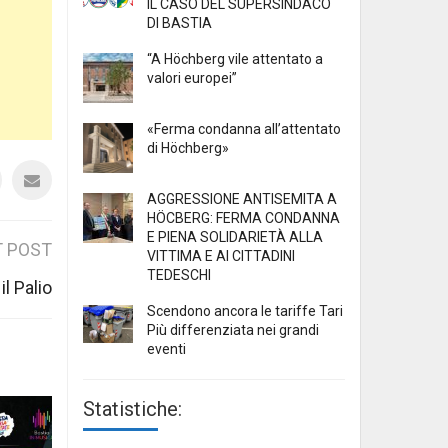
IL CASO DEL SUPERSINDACO
DI BASTIA
“A Höchberg vile attentato a
valori europei”
«Ferma condanna all’attentato
di Höchberg»
AGGRESSIONE ANTISEMITA A
HÖCBERG: FERMA CONDANNA
E PIENA SOLIDARIETÀ ALLA
 POST
VITTIMA E AI CITTADINI
TEDESCHI
l Palio
Scendono ancora le tariffe Tari
Più differenziata nei grandi
eventi
Statistiche: