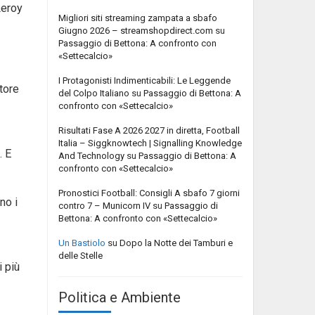
Leroy
Migliori siti streaming zampata a sbafo
Giugno 2026 – streamshopdirect.com
su
Passaggio di Bettona: A confronto con
«Settecalcio»
I Protagonisti Indimenticabili: Le Leggende
tore
del Colpo Italiano
su
Passaggio di Bettona: A
confronto con «Settecalcio»
Risultati Fase A 2026 2027 in diretta, Football
Italia – Siggknowtech | Signalling Knowledge
. E
And Technology
su
Passaggio di Bettona: A
confronto con «Settecalcio»
Pronostici Football: Consigli A sbafo 7 giorni
no i
contro 7 – Municorn IV
su
Passaggio di
Bettona: A confronto con «Settecalcio»
Un Bastiolo
su
Dopo la Notte dei Tamburi e
delle Stelle
i più
Politica e Ambiente