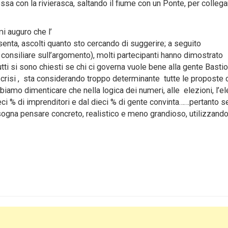
essa con la rivierasca, saltando il fiume con un Ponte, per collega
i auguro che l’
enta, ascolti quanto sto cercando di suggerire; a seguito
 consiliare sull’argomento), molti partecipanti hanno dimostrato
tti si sono chiesti se chi ci governa vuole bene alla gente Bastio
lla crisi , sta considerando troppo determinante tutte le proposte 
amo dimenticare che nella logica dei numeri, alle elezioni, l’el
ci % di imprenditori e dal dieci % di gente convinta……pertanto s
isogna pensare concreto, realistico e meno grandioso, utilizzando