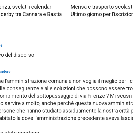
nza, svelati i calendari
Mensa e trasporto scolast
 derby tra Cannara e Bastia
Ultimo giorno per l’iscrizio
re
co del discorso
pondere
l’amministrazione comunale non voglia il meglio per i ci
 alle conseguenze e alle soluzioni che possono essere tr
l compimento del sottopassaggio di via Firenze ? Mi scusi 
no servire a molto, anche perché questa nuova amminist
rsone che hanno studiato assiduamente la nostra città 
o abitato la dove l’amministrazione precedente aveva lasci
no stato scortese