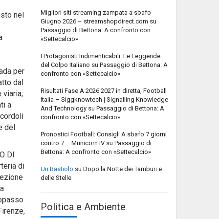
Migliori siti streaming zampata a sbafo
osto nel
Giugno 2026 – streamshopdirect.com
su
Passaggio di Bettona: A confronto con
a
«Settecalcio»
I Protagonisti Indimenticabili: Le Leggende
del Colpo Italiano
su
Passaggio di Bettona: A
rada per
confronto con «Settecalcio»
tto dal
Risultati Fase A 2026 2027 in diretta, Football
viaria;
Italia – Siggknowtech | Signalling Knowledge
ti a
And Technology
su
Passaggio di Bettona: A
cordoli
confronto con «Settecalcio»
e del
Pronostici Football: Consigli A sbafo 7 giorni
contro 7 – Municorn IV
su
Passaggio di
Bettona: A confronto con «Settecalcio»
SO DI
teria di
Un Bastiolo
su
Dopo la Notte dei Tamburi e
rezione
delle Stelle
ia
topasso
Politica e Ambiente
Firenze,