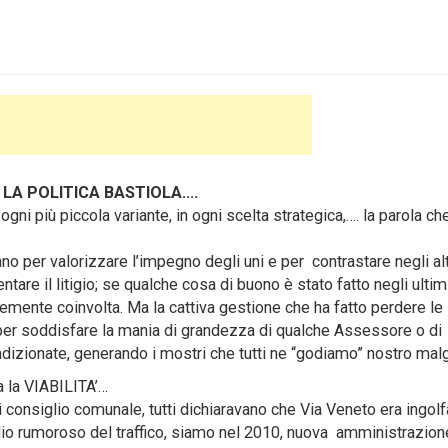
 LA POLITICA BASTIOLA….
ni più piccola variante, in ogni scelta strategica,…. la parola ch
no per valorizzare l’impegno degli uni e per contrastare negli alt
ntare il litigio; se qualche cosa di buono è stato fatto negli ultim
temente coinvolta. Ma la cattiva gestione che ha fatto perdere le
tte per soddisfare la mania di grandezza di qualche Assessore o di
ndizionate, generando i mostri che tutti ne “godiamo” nostro mal
a la VIABILITA’…
 consiglio comunale, tutti dichiaravano che Via Veneto era ingolf
dio rumoroso del traffico, siamo nel 2010, nuova amministrazione