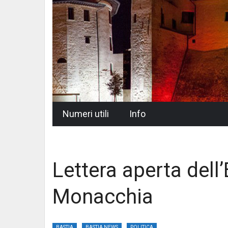
Skip
Numeri utili
Info
to
content
Lettera aperta dell
Monacchia
BASTIA
BASTIA NEWS
POLITICA