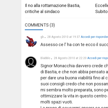
Il no alla rottamazione Bastia,
Eccelle
critiche al sindaco
Subito
COMMENTS (3)
gb
28 Agosto 2010 at 19:37
Accedi per risponde
Assesso ce l’ ha con te ecco il suc
Blabblo
28 Agosto 2010 at 22:20
Accedi per ris
Signor Monacchia davvero crede che 
di Bastia, e che non abbia pensato
per dare una buona viabilità fino a
suoi consigli credo che non possa
mi sembra molto preparata, sono pe
ottimizzare la vita in questo centr
molti spazi vuoti.
La prego di scusarmi ancora se so