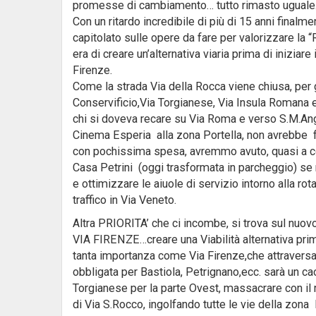
promesse di cambiamento… tutto rimasto uguale
Con un ritardo incredibile di più di 15 anni final
capitolato sulle opere da fare per valorizzare la
era di creare un’alternativa viaria prima di iniziare 
Firenze.
Come la strada Via della Rocca viene chiusa, per gl
Conservificio,Via Torgianese, Via Insula Romana 
chi si doveva recare su Via Roma e verso S.M.Ange
Cinema Esperia alla zona Portella, non avrebbe fa
con pochissima spesa, avremmo avuto, quasi a costo
Casa Petrini (oggi trasformata in parcheggio) se 
e ottimizzare le aiuole di servizio intorno alla ro
traffico in Via Veneto.
Altra PRIORITA’ che ci incombe, si trova sul nuo
VIA FIRENZE…creare una Viabilità alternativa prima
tanta importanza come Via Firenze,che attraversa 
obbligata per Bastiola, Petrignano,ecc. sarà un ca
Torgianese per la parte Ovest, massacrare con il r
di Via S.Rocco, ingolfando tutte le vie della zon