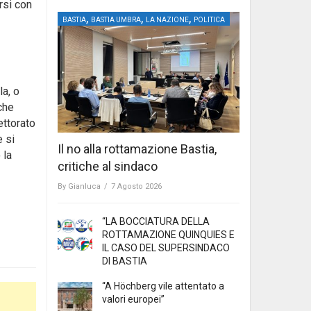
rsi con
,
,
,
BASTIA
BASTIA UMBRA
LA NAZIONE
POLITICA
la, o
che
ettorato
e si
Il no alla rottamazione Bastia,
 la
critiche al sindaco
By
Gianluca
/
7 Agosto 2026
“LA BOCCIATURA DELLA
ROTTAMAZIONE QUINQUIES E
IL CASO DEL SUPERSINDACO
DI BASTIA
“A Höchberg vile attentato a
valori europei”