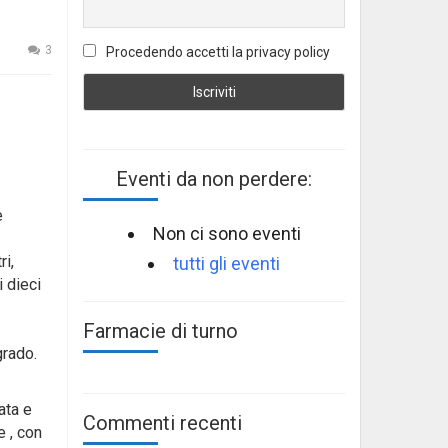
3
Procedendo accetti la privacy policy
Eventi da non perdere:
e
Non ci sono eventi
ri,
tutti gli eventi
i dieci
Farmacie di turno
grado.
ata e
Commenti recenti
 , con