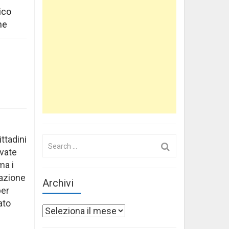
ico
ne
ttadini
Search
ovate
for:
ma i
razione
Archivi
per
ato
Archivi