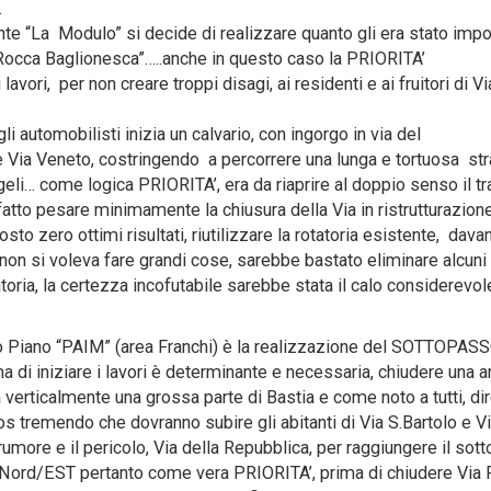
.
mente “La Modulo” si decide di realizzare quanto gli era stato imp
 “Rocca Baglionesca”…..anche in questo caso la PRIORITA’
i lavori, per non creare troppi disagi, ai residenti e ai fruitori di Vi
i automobilisti inizia un calvario, con ingorgo in via del
e Via Veneto, costringendo a percorrere una lunga e tortuosa st
li… come logica PRIORITA’, era da riaprire al doppio senso il tra
tto pesare minimamente la chiusura della Via in ristrutturazione 
 zero ottimi risultati, riutilizzare la rotatoria esistente, davan
non si voleva fare grandi cose, sarebbe bastato eliminare alcuni 
tatoria, la certezza incofutabile sarebbe stata il calo considerevol
vo Piano “PAIM” (area Franchi) è la realizzazione del SOTTOPAS
 di iniziare i lavori è determinante e necessaria, chiudere una ar
verticalmente una grossa parte di Bastia e come noto a tutti, di
os tremendo che dovranno subire gli abitanti di Via S.Bartolo e V
umore e il pericolo, Via della Repubblica, per raggiungere il sot
a Nord/EST pertanto come vera PRIORITA’, prima di chiudere Via 