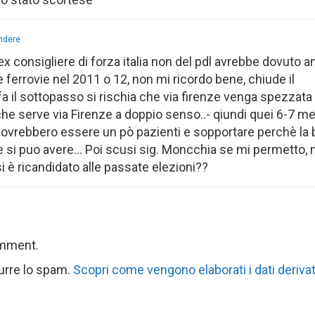
ondere
’ ex consigliere di forza italia non del pdl avrebbe dovuto 
e ferrovie nel 2011 o 12, non mi ricordo bene, chiude il
 fa il sottopasso si rischia che via firenze venga spezzata
che serve via Firenze a doppio senso..- qiundi quei 6-7 m
i dovrebbero essere un pò pazienti e sopportare perchè la 
e si puo avere… Poi scusi sig. Moncchia se mi permetto,
i è ricandidato alle passate elezioni??
omment.
durre lo spam.
Scopri come vengono elaborati i dati derivat