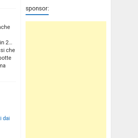
sponsor:
anche
 in 2…
esi che
botte
 ma
i dai