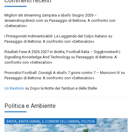
Commenti recenti
Migliori siti streaming zampata a sbafo Giugno 2026 –
streamshopdirect.com
su
Passaggio di Bettona: A confronto con
«Settecalcio»
I Protagonisti Indimenticabili: Le Leggende del Colpo Italiano
su
Passaggio di Bettona: A confronto con «Settecalcio»
Risultati Fase A 2026 2027 in diretta, Football Italia – Siggknowtech |
Signalling Knowledge And Technology
su
Passaggio di Bettona: A
confronto con «Settecalcio»
Pronostici Football: Consigli A sbafo 7 giorni contro 7 – Municorn IV
su
Passaggio di Bettona: A confronto con «Settecalcio»
Un Bastiolo
su
Dopo la Notte dei Tamburi e delle Stelle
Politica e Ambiente
,
,
,
BASTIA
BASTIA UMBRA
IL CORRIERE DELL'UMBRIA
POLITICA