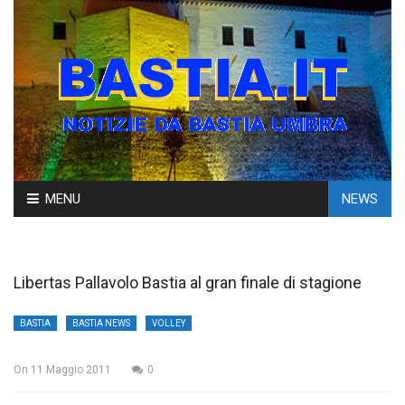
Skip
MENU
NEWS
to
content
Libertas Pallavolo Bastia al gran finale di stagione
BASTIA
BASTIA NEWS
VOLLEY
On
11 Maggio 2011
0