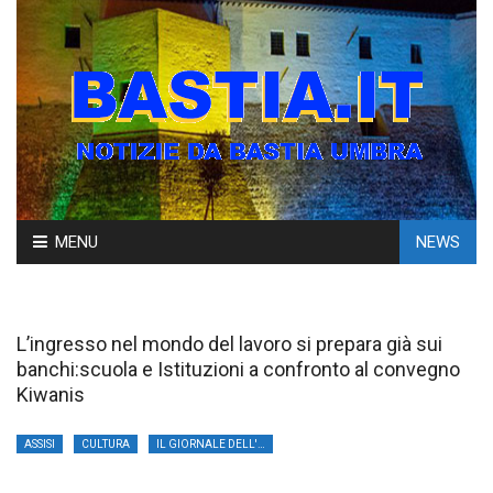
Skip
MENU
NEWS
to
content
L’ingresso nel mondo del lavoro si prepara già sui
banchi:scuola e Istituzioni a confronto al convegno
Kiwanis
ASSISI
CULTURA
IL GIORNALE DELL'UMBRIA