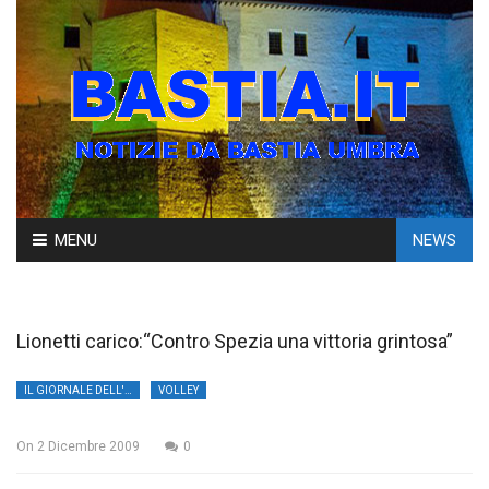
Skip
MENU
NEWS
to
content
Lionetti carico:“Contro Spezia una vittoria grintosa”
IL GIORNALE DELL'UMBRIA
VOLLEY
On
2 Dicembre 2009
0