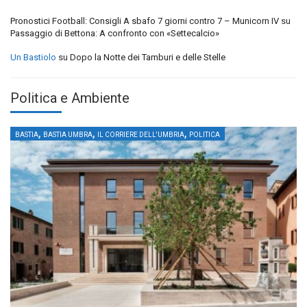
Pronostici Football: Consigli A sbafo 7 giorni contro 7 – Municorn IV
su
Passaggio di Bettona: A confronto con «Settecalcio»
Un Bastiolo
su
Dopo la Notte dei Tamburi e delle Stelle
Politica e Ambiente
,
,
,
BASTIA
BASTIA UMBRA
IL CORRIERE DELL'UMBRIA
POLITICA