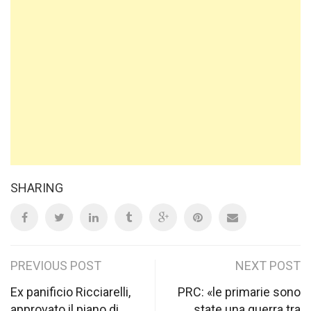
SHARING
Post
PREVIOUS POST
NEXT POST
navigation
Ex panificio Ricciarelli,
PRC: «le primarie sono
approvato il piano di
state una guerra tra