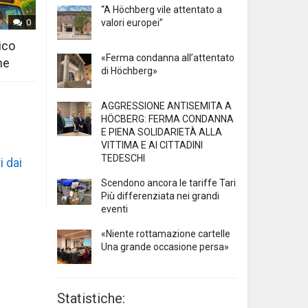
“A Höchberg vile attentato a
valori europei”
0
ico
«Ferma condanna all’attentato
ne
di Höchberg»
AGGRESSIONE ANTISEMITA A
HÖCBERG: FERMA CONDANNA
E PIENA SOLIDARIETÀ ALLA
VITTIMA E AI CITTADINI
TEDESCHI
i dai
Scendono ancora le tariffe Tari
Più differenziata nei grandi
eventi
«Niente rottamazione cartelle
Una grande occasione persa»
Statistiche: