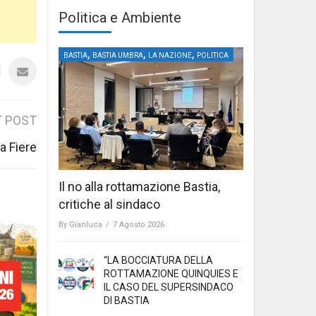
Politica e Ambiente
,
,
,
BASTIA
BASTIA UMBRA
LA NAZIONE
POLITICA
 POST
a Fiere
Il no alla rottamazione Bastia,
critiche al sindaco
By
Gianluca
/
7 Agosto 2026
“LA BOCCIATURA DELLA
ROTTAMAZIONE QUINQUIES E
IL CASO DEL SUPERSINDACO
DI BASTIA