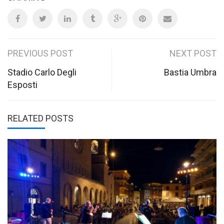
Post
PREVIOUS POST
NEXT POST
navigation
Stadio Carlo Degli
Bastia Umbra
Esposti
RELATED POSTS