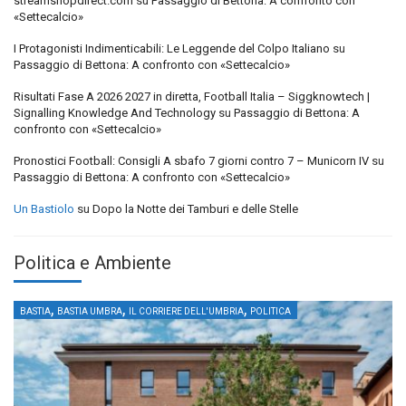
streamshopdirect.com
su
Passaggio di Bettona: A confronto con
«Settecalcio»
I Protagonisti Indimenticabili: Le Leggende del Colpo Italiano
su
Passaggio di Bettona: A confronto con «Settecalcio»
Risultati Fase A 2026 2027 in diretta, Football Italia – Siggknowtech |
Signalling Knowledge And Technology
su
Passaggio di Bettona: A
confronto con «Settecalcio»
Pronostici Football: Consigli A sbafo 7 giorni contro 7 – Municorn IV
su
Passaggio di Bettona: A confronto con «Settecalcio»
Un Bastiolo
su
Dopo la Notte dei Tamburi e delle Stelle
Politica e Ambiente
,
,
,
BASTIA
BASTIA UMBRA
IL CORRIERE DELL'UMBRIA
POLITICA