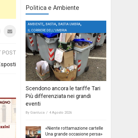
Politica e Ambiente
,
,
,
AMBIENTE
BASTIA
BASTIA UMBRA
IL CORRIERE DELL'UMBRIA
 POST
Esposti
Scendono ancora le tariffe Tari
Più differenziata nei grandi
eventi
By
Gianluca
/
4 Agosto 2026
«Niente rottamazione cartelle
Una grande occasione persa»