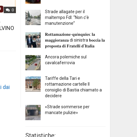
0
Strade allagate per il
maltempo FdI: “Non c’è
L
manutenzione”
LVINO
𝐑𝐨𝐭𝐭𝐚𝐦𝐚𝐳𝐢𝐨𝐧𝐞-𝐪𝐮i𝐧𝐪𝐮𝐢𝐞𝐬: 𝐥𝐚
𝐦𝐚𝐠𝐠𝐢𝐨𝐫𝐚𝐧𝐳𝐚 di sinistra 𝐛𝐨𝐜𝐜𝐢𝐚 𝐥𝐚
𝐩𝐫𝐨𝐩𝐨𝐬𝐭𝐚 𝐝𝐢 𝐅𝐫𝐚𝐭𝐞𝐥𝐥𝐢 𝐝’𝐈𝐭𝐚𝐥𝐢𝐚
Ancora polemiche sul
cavalcaferrovia
Tariffe della Tari e
rottamazione cartelle Il
i dai
consiglio di Bastia chiamato a
decidere
«Strade sommerse per
mancate pulizie»
Statistiche: