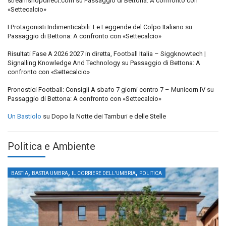
streamshopdirect.com
su
Passaggio di Bettona: A confronto con
«Settecalcio»
I Protagonisti Indimenticabili: Le Leggende del Colpo Italiano
su
Passaggio di Bettona: A confronto con «Settecalcio»
Risultati Fase A 2026 2027 in diretta, Football Italia – Siggknowtech |
Signalling Knowledge And Technology
su
Passaggio di Bettona: A
confronto con «Settecalcio»
Pronostici Football: Consigli A sbafo 7 giorni contro 7 – Municorn IV
su
Passaggio di Bettona: A confronto con «Settecalcio»
Un Bastiolo
su
Dopo la Notte dei Tamburi e delle Stelle
Politica e Ambiente
,
,
,
BASTIA
BASTIA UMBRA
IL CORRIERE DELL'UMBRIA
POLITICA