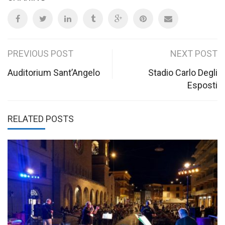
Post
PREVIOUS POST
NEXT POST
navigation
Auditorium Sant’Angelo
Stadio Carlo Degli
Esposti
RELATED POSTS