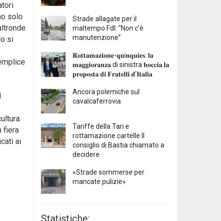
tori
no solo
Strade allagate per il
altronde
maltempo FdI: “Non c’è
manutenzione”
o si
𝐑𝐨𝐭𝐭𝐚𝐦𝐚𝐳𝐢𝐨𝐧𝐞-𝐪𝐮i𝐧𝐪𝐮𝐢𝐞𝐬: 𝐥𝐚
semplice
𝐦𝐚𝐠𝐠𝐢𝐨𝐫𝐚𝐧𝐳𝐚 di sinistra 𝐛𝐨𝐜𝐜𝐢𝐚 𝐥𝐚
𝐩𝐫𝐨𝐩𝐨𝐬𝐭𝐚 𝐝𝐢 𝐅𝐫𝐚𝐭𝐞𝐥𝐥𝐢 𝐝’𝐈𝐭𝐚𝐥𝐢𝐚
Ancora polemiche sul
d
cavalcaferrovia
ultura
Tariffe della Tari e
 fiera
rottamazione cartelle Il
cati ai
consiglio di Bastia chiamato a
decidere
«Strade sommerse per
mancate pulizie»
Statistiche: