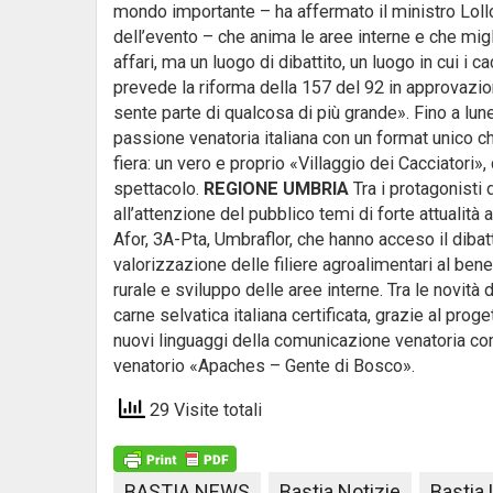
mondo importante – ha affermato il ministro Loll
dell’evento – che anima le aree interne e che migl
affari, ma un luogo di dibattito, un luogo in cui i 
prevede la riforma della 157 del 92 in approvazion
sente parte di qualcosa di più grande». Fino a lun
passione venatoria italiana con un format unico c
fiera: un vero e proprio «Villaggio dei Cacciator
spettacolo.
REGIONE UMBRIA
Tra i protagonisti
all’attenzione del pubblico temi di forte attualit
Afor, 3A-Pta, Umbraflor, che hanno acceso il dibatti
valorizzazione delle filiere agroalimentari al ben
rurale e sviluppo delle aree interne. Tra le novità 
carne selvatica italiana certificata, grazie al pr
nuovi linguaggi della comunicazione venatoria co
venatorio «Apaches – Gente di Bosco».
29 Visite totali
BASTIA NEWS
Bastia Notizie
Bastia