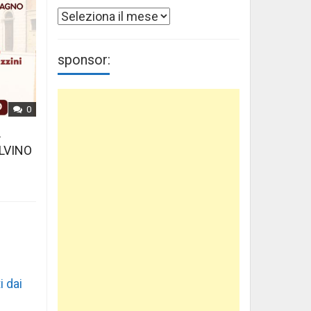
Archivi
sponsor:
0
L
LVINO
i dai