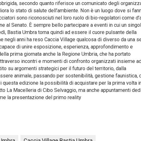
obrigida, secondo quanto riferisce un comunicato degli organizza
iora lo stato di salute dell’ambiente. Non è un luogo dove si fan
cacciatori sono riconosciuti nel loro ruolo di bio-regolatori come d’
e al Senato. È sempre bello partecipare a eventi in cui un singol
edì, Bastia Umbra torna quindi ad essere il cuore pulsante della
he negli anni ha reso Caccia Village qualcosa di diverso da una 
i», capace di unire esposizione, esperienza, approfondimento e
 della prima giornata anche la Regione Umbria, che ha portato
à attraverso incontri e momenti di confronto organizzati insieme a
to su argomenti strategici per il futuro del territorio, dalla
essere animale, passando per sostenibilità, gestione faunistica, c
di questa edizione la possibilità di acquistare per la prima volta in
ogetto La Macelleria di Cibo Selvaggio, ma anche appuntamenti dedi
me la presentazione del primo reality
 Umbra
Caccia Village Bastia Umbra