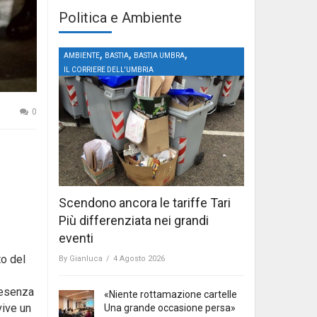
Politica e Ambiente
,
,
,
AMBIENTE
BASTIA
BASTIA UMBRA
IL CORRIERE DELL'UMBRIA
0
Scendono ancora le tariffe Tari
Più differenziata nei grandi
eventi
to del
By
Gianluca
/
4 Agosto 2026
resenza
«Niente rottamazione cartelle
vive un
Una grande occasione persa»