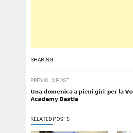
SHARING
Post
PREVIOUS POST
navigation
𝗨𝗻𝗮 𝗱𝗼𝗺𝗲𝗻𝗶𝗰𝗮 𝗮 𝗽𝗶𝗲𝗻𝗶 𝗴𝗶𝗿𝗶 𝗽𝗲𝗿 𝗹𝗮 𝗩𝗼
𝗔𝗰𝗮𝗱𝗲𝗺𝘆 𝗕𝗮𝘀𝘁𝗶𝗮
RELATED POSTS