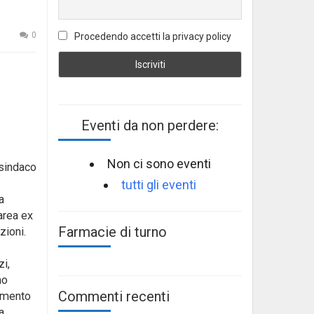
0
Procedendo accetti la privacy policy
Eventi da non perdere:
Non ci sono eventi
 sindaco
tutti gli eventi
a
’area ex
Farmacie di turno
zioni.
i,
mo
Commenti recenti
limento
a