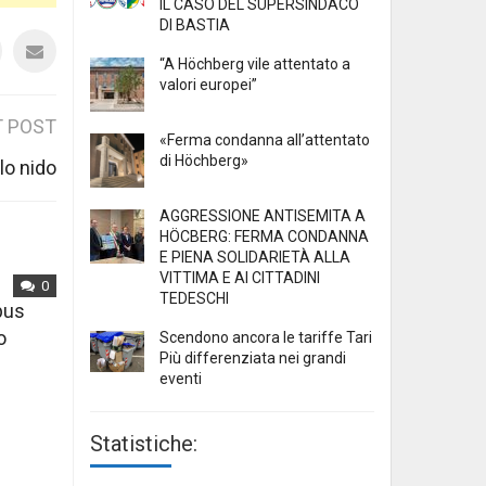
IL CASO DEL SUPERSINDACO
DI BASTIA
“A Höchberg vile attentato a
valori europei”
 POST
«Ferma condanna all’attentato
di Höchberg»
ilo nido
AGGRESSIONE ANTISEMITA A
HÖCBERG: FERMA CONDANNA
E PIENA SOLIDARIETÀ ALLA
VITTIMA E AI CITTADINI
0
TEDESCHI
mpus
o
Scendono ancora le tariffe Tari
Più differenziata nei grandi
eventi
Statistiche: