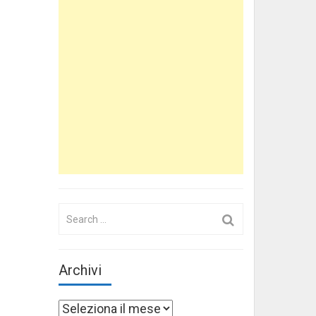
Search
for:
Archivi
Archivi