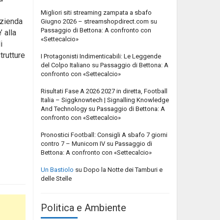
Migliori siti streaming zampata a sbafo
azienda
Giugno 2026 – streamshopdirect.com
su
Passaggio di Bettona: A confronto con
 alla
«Settecalcio»
i
trutture
I Protagonisti Indimenticabili: Le Leggende
del Colpo Italiano
su
Passaggio di Bettona: A
confronto con «Settecalcio»
Risultati Fase A 2026 2027 in diretta, Football
Italia – Siggknowtech | Signalling Knowledge
And Technology
su
Passaggio di Bettona: A
confronto con «Settecalcio»
Pronostici Football: Consigli A sbafo 7 giorni
contro 7 – Municorn IV
su
Passaggio di
Bettona: A confronto con «Settecalcio»
Un Bastiolo
su
Dopo la Notte dei Tamburi e
delle Stelle
Politica e Ambiente