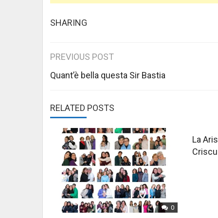
SHARING
Post
PREVIOUS POST
navigation
Quant’è bella questa Sir Bastia
RELATED POSTS
La Aris
Criscu
0