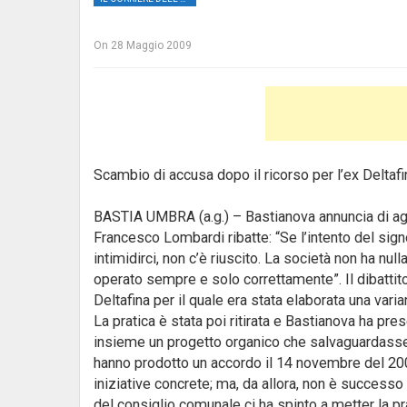
On
28 Maggio 2009
Scambio di accusa dopo il ricorso per l’ex Deltafi
BASTIA UMBRA (a.g.) – Bastianova annuncia di agi
Francesco Lombardi ribatte: “Se l’intento del sign
intimidirci, non c’è riuscito. La società non ha nu
operato sempre e solo correttamente”. Il dibattito 
Deltafina per il quale era stata elaborata una var
La pratica è stata poi ritirata e Bastianova ha pre
insieme un progetto organico che salvaguardasse v
hanno prodotto un accordo il 14 novembre del 2008
iniziative concrete; ma, da allora, non è successo 
del consiglio comunale ci ha spinto a metter la pr