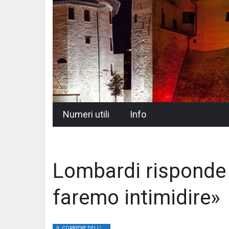
Skip
Numeri utili
Info
to
content
Lombardi risponde 
faremo intimidire»
IL CORRIERE DELL'UMBRIA