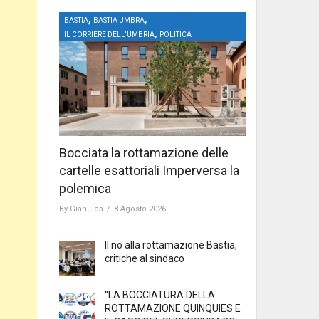
,
,
BASTIA
BASTIA UMBRA
,
IL CORRIERE DELL'UMBRIA
POLITICA
Bocciata la rottamazione delle
cartelle esattoriali Imperversa la
polemica
By
Gianluca
/
8 Agosto 2026
Il no alla rottamazione Bastia,
critiche al sindaco
“LA BOCCIATURA DELLA
ROTTAMAZIONE QUINQUIES E