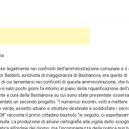
na
re legalmente nei confronti dell’amministrazione comunale e il
or Baldelli, azionista di maggioranza di Bastianova, era quello di
lla di cui lamentarsi nei confronti di questa amministrazione, che h
è nato pochi giorni fa intorno al piano della riqualificazione dell
iante a cura della Bastianova su cui sono state presentate osserva
sentato un secondo progetto. “I numerosi incontri, volti a mettere
erde, assetto urbano e strutture destinate a soddisfare i serviz
” racconta il primo cittadino bastiolo “in seguito, ci aspettava
nulla. La produzione di alcune cartografie alla vigilia dello sciog
atica all’ordine del giorno, ma l’incompletezza della pratica non h