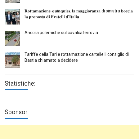
𝐑𝐨𝐭𝐭𝐚𝐦𝐚𝐳𝐢𝐨𝐧𝐞-𝐪𝐮i𝐧𝐪𝐮𝐢𝐞𝐬: 𝐥𝐚 𝐦𝐚𝐠𝐠𝐢𝐨𝐫𝐚𝐧𝐳𝐚 di sinistra 𝐛𝐨𝐜𝐜𝐢𝐚
𝐥𝐚 𝐩𝐫𝐨𝐩𝐨𝐬𝐭𝐚 𝐝𝐢 𝐅𝐫𝐚𝐭𝐞𝐥𝐥𝐢 𝐝’𝐈𝐭𝐚𝐥𝐢𝐚
Ancora polemiche sul cavalcaferrovia
Tariffe della Tari e rottamazione cartelle Il consiglio di
Bastia chiamato a decidere
Statistiche:
Sponsor