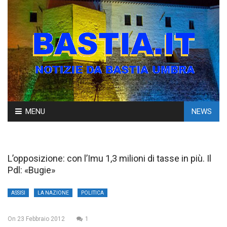
Skip
MENU
NEWS
to
content
L’opposizione: con l’Imu 1,3 milioni di tasse in più. Il
Pdl: «Bugie»
ASSISI
LA NAZIONE
POLITICA
On
23 Febbraio 2012
1