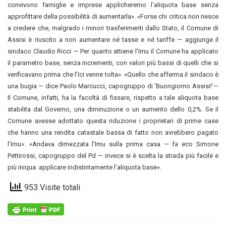
convivono famiglie e imprese applicheremo l’aliquota base senza
approfittare della possibilità di aumentarla». «Forse chi critica non riesce
a credere che, malgrado i minori trasferimenti dallo Stato, il Comune di
Assisi è riuscito a non aumentare né tasse e né tariffe — aggiunge il
sindaco Claudio Ricci — Per quanto attiene l’Imu il Comune ha applicato
il parametro base, senza incrementi, con valori più bassi di quelli che si
verificavano prima che l’Ici venne tolta». «Quello che afferma il sindaco è
una bugia — dice Paolo Marcucci, capogruppo di ‘Buongiorno Assisi!’—
Il Comune, infatti, ha la facoltà di fissare, rispetto a tale aliquota base
stabilita dal Governo, una diminuzione o un aumento dello 0,2%. Se il
Comune avesse adottato questa riduzione i proprietari di prime case
che hanno una rendita catastale bassa di fatto non avrebbero pagato
l’Imu». «Andava dimezzata l’Imu sulla prima casa — fa eco Simone
Pettirossi, capogruppo del Pd — invece si è scelta la strada più facile e
più iniqua: applicare indistintamente l’aliquota base».
953 Visite totali