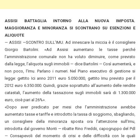
ASSISI BATTAGLIA INTORNO ALLA NUOVA IMPOSTA.
MAGGIORANZA E MINORANZA SI SCONTRANO SU ESENZIONI E
ALIQUOTE
— ASSISI —SCONTRO SULL’IMU. Ad innescare la miccia è il consigliere
Giorgio Bartolini. «Ad Assisi aumentano le tasse perché
l’amministrazione comunale non ha voluto diminuire, come previsto
dalla legge, l’aliquota sugli immobili — dice Bartolini —
Così aumenterà, e
non poco, l’Imu. Parlano i numeri. Nel Piano esecutivo di gestione si
legge: gettito Ici anno 2011 euro 5.050.000, gettito Imu previsto per il
2012 euro 6.350.000. Quindi, grazie soprattutto all’aumento delle rendite
catastali, l’aumento della tassazione sugli immobili sarà di 1.300.000
euro, cioè pari al 26%».
«Dopo aver predicato per mesi che l’amministrazione avrebbe
aumentato tasse e tariffe e introdotto la tassa di soggiorno, sbagliando,
un consigliere della minoranza sposta ora l’attenzione sull’Imu,
introdotta dal governo Monti — ribatte Rino Freddii, capogruppo del Pdl
— Consapevoli del momento di crisi e delle difficoltà con le quali