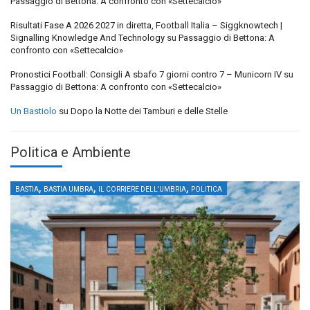
Passaggio di Bettona: A confronto con «Settecalcio»
Risultati Fase A 2026 2027 in diretta, Football Italia – Siggknowtech |
Signalling Knowledge And Technology
su
Passaggio di Bettona: A
confronto con «Settecalcio»
Pronostici Football: Consigli A sbafo 7 giorni contro 7 – Municorn IV
su
Passaggio di Bettona: A confronto con «Settecalcio»
Un Bastiolo
su
Dopo la Notte dei Tamburi e delle Stelle
Politica e Ambiente
,
,
,
BASTIA
BASTIA UMBRA
IL CORRIERE DELL'UMBRIA
POLITICA