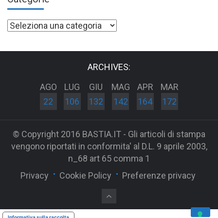
Categorie
ARCHIVES:
AGO
LUG
GIU
MAG
APR
MAR
22
106
132
142
164
172
© Copyright 2016 BASTIA.IT - Gli articoli di stampa
vengono riportati in conformita' al D.L. 9 aprile 2003,
n_68 art 65 comma 1
Privacy
Cookie Policy
Preferenze privacy
Informativa sulla raccolta