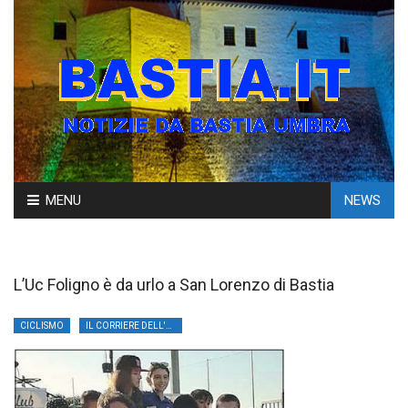
Skip
MENU
NEWS
to
content
L’Uc Foligno è da urlo a San Lorenzo di Bastia
CICLISMO
IL CORRIERE DELL'UMBRIA