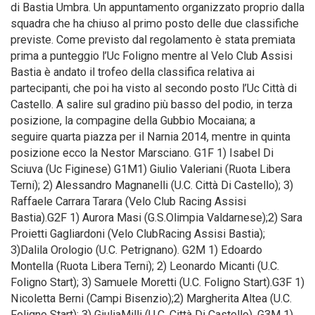
di Bastia Umbra. Un appuntamento organizzato proprio dalla
squadra che ha chiuso al primo posto delle due classifiche
previste. Come previsto dal regolamento è stata premiata
prima a punteggio l’Uc Foligno mentre al Velo Club Assisi
Bastia è andato il trofeo della classifica relativa ai
partecipanti, che poi ha visto al secondo posto l’Uc Città di
Castello. A salire sul gradino più basso del podio, in terza
posizione, la compagine della Gubbio Mocaiana; a
seguire quarta piazza per il Narnia 2014, mentre in quinta
posizione ecco la Nestor Marsciano. G1F 1) Isabel Di
Sciuva (Uc Figinese) G1M1) Giulio Valeriani (Ruota Libera
Terni); 2) Alessandro Magnanelli (U.C. Città Di Castello); 3)
Raffaele Carrara Tarara (Velo Club Racing Assisi
Bastia).G2F 1) Aurora Masi (G.S.Olimpia Valdarnese);2) Sara
Proietti Gagliardoni (Velo ClubRacing Assisi Bastia);
3)Dalila Orologio (U.C. Petrignano). G2M 1) Edoardo
Montella (Ruota Libera Terni); 2) Leonardo Micanti (U.C.
Foligno Start); 3) Samuele Moretti (U.C. Foligno Start).G3F 1)
Nicoletta Berni (Campi Bisenzio);2) Margherita Altea (U.C.
Foligno Start); 3) GiuliaMilli (U.C. Città Di Castello). G3M 1)