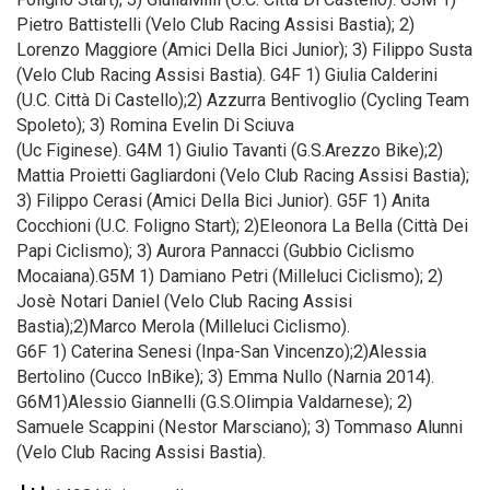
Pietro Battistelli (Velo Club Racing Assisi Bastia); 2)
Lorenzo Maggiore (Amici Della Bici Junior); 3) Filippo Susta
(Velo Club Racing Assisi Bastia). G4F 1) Giulia Calderini
(U.C. Città Di Castello);2) Azzurra Bentivoglio (Cycling Team
Spoleto); 3) Romina Evelin Di Sciuva
(Uc Figinese). G4M 1) Giulio Tavanti (G.S.Arezzo Bike);2)
Mattia Proietti Gagliardoni (Velo Club Racing Assisi Bastia);
3) Filippo Cerasi (Amici Della Bici Junior). G5F 1) Anita
Cocchioni (U.C. Foligno Start); 2)Eleonora La Bella (Città Dei
Papi Ciclismo); 3) Aurora Pannacci (Gubbio Ciclismo
Mocaiana).G5M 1) Damiano Petri (Milleluci Ciclismo); 2)
Josè Notari Daniel (Velo Club Racing Assisi
Bastia);2)Marco Merola (Milleluci Ciclismo).
G6F 1) Caterina Senesi (Inpa-San Vincenzo);2)Alessia
Bertolino (Cucco InBike); 3) Emma Nullo (Narnia 2014).
G6M1)Alessio Giannelli (G.S.Olimpia Valdarnese); 2)
Samuele Scappini (Nestor Marsciano); 3) Tommaso Alunni
(Velo Club Racing Assisi Bastia).