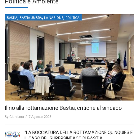
Politica e Ambiente
,
,
,
BASTIA
BASTIA UMBRA
LA NAZIONE
POLITICA
Il no alla rottamazione Bastia, critiche al sindaco
By
Gianluca
/
7 Agosto 2026
“LA BOCCIATURA DELLA ROTTAMAZIONE QUINQUIES E
IL CASO DEL SUPERSINDACO DI BASTIA