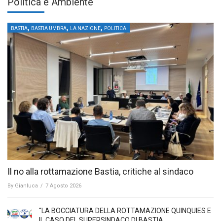
Politica e Ambiente
,
,
,
BASTIA
BASTIA UMBRA
LA NAZIONE
POLITICA
Il no alla rottamazione Bastia, critiche al sindaco
By
Gianluca
/
7 Agosto 2026
“LA BOCCIATURA DELLA ROTTAMAZIONE QUINQUIES E
IL CASO DEL SUPERSINDACO DI BASTIA