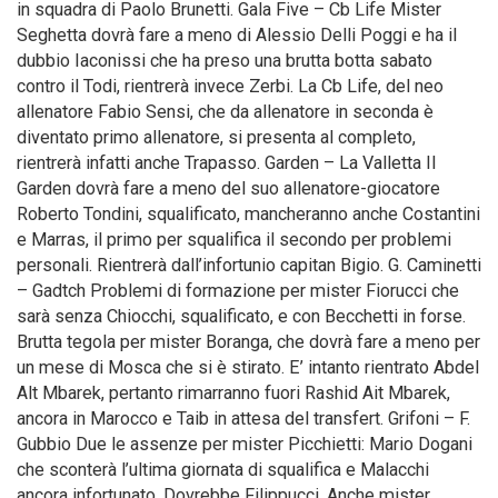
in squadra di Paolo Brunetti. Gala Five – Cb Life Mister
Seghetta dovrà fare a meno di Alessio Delli Poggi e ha il
dubbio Iaconissi che ha preso una brutta botta sabato
contro il Todi, rientrerà invece Zerbi. La Cb Life, del neo
allenatore Fabio Sensi, che da allenatore in seconda è
diventato primo allenatore, si presenta al completo,
rientrerà infatti anche Trapasso. Garden – La Valletta Il
Garden dovrà fare a meno del suo allenatore-giocatore
Roberto Tondini, squalificato, mancheranno anche Costantini
e Marras, il primo per squalifica il secondo per problemi
personali. Rientrerà dall’infortunio capitan Bigio. G. Caminetti
– Gadtch Problemi di formazione per mister Fiorucci che
sarà senza Chiocchi, squalificato, e con Becchetti in forse.
Brutta tegola per mister Boranga, che dovrà fare a meno per
un mese di Mosca che si è stirato. E’ intanto rientrato Abdel
Alt Mbarek, pertanto rimarranno fuori Rashid Ait Mbarek,
ancora in Marocco e Taib in attesa del transfert. Grifoni – F.
Gubbio Due le assenze per mister Picchietti: Mario Dogani
che sconterà l’ultima giornata di squalifica e Malacchi
ancora infortunato. Dovrebbe Filippucci. Anche mister