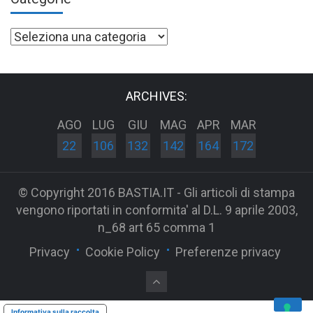
Categorie
ARCHIVES:
AGO
LUG
GIU
MAG
APR
MAR
22
106
132
142
164
172
© Copyright 2016 BASTIA.IT - Gli articoli di stampa
vengono riportati in conformita' al D.L. 9 aprile 2003,
n_68 art 65 comma 1
Privacy
Cookie Policy
Preferenze privacy
Informativa sulla raccolta