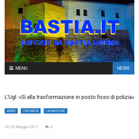
Skip
MENU
NEWS
to
content
L’Ugl: «Sì alla trasformazione in posto fisso di polizia»
ASSISI
CRONACA
LA NAZIONE
On
25 Maggio 2011
0