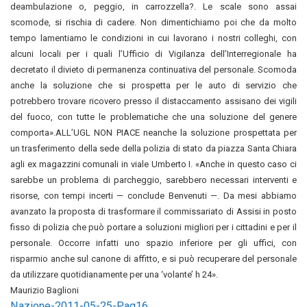
deambulazione o, peggio, in carrozzella?. Le scale sono assai
scomode, si rischia di cadere. Non dimentichiamo poi che da molto
tempo lamentiamo le condizioni in cui lavorano i nostri colleghi, con
alcuni locali per i quali l’Ufficio di Vigilanza dell’Interregionale ha
decretato il divieto di permanenza continuativa del personale. Scomoda
anche la soluzione che si prospetta per le auto di servizio che
potrebbero trovare ricovero presso il distaccamento assisano dei vigili
del fuoco, con tutte le problematiche che una soluzione del genere
comporta».ALL’UGL NON PIACE neanche la soluzione prospettata per
un trasferimento della sede della polizia di stato da piazza Santa Chiara
agli ex magazzini comunali in viale Umberto I. «Anche in questo caso ci
sarebbe un problema di parcheggio, sarebbero necessari interventi e
risorse, con tempi incerti — conclude Benvenuti —. Da mesi abbiamo
avanzato la proposta di trasformare il commissariato di Assisi in posto
fisso di polizia che può portare a soluzioni migliori per i cittadini e per il
personale. Occorre infatti uno spazio inferiore per gli uffici, con
risparmio anche sul canone di affitto, e si può recuperare del personale
da utilizzare quotidianamente per una ‘volante’ h 24».
Maurizio Baglioni
Nazione-2011-05-25-Pag16