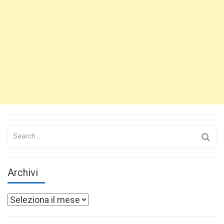
Search
for:
Archivi
Archivi