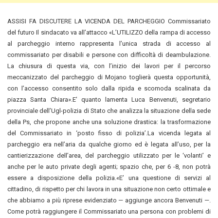
ASSISI FA DISCUTERE LA VICENDA DEL PARCHEGGIO Commissariato
del futuro Il sindacato va all’attacco «L’UTILIZZO della rampa di accesso
al parcheggio interno rappresenta l’unica strada di accesso al
commissariato per disabili e persone con difficoltà di deambulazione.
La chiusura di questa via,
con l’inizio dei lavori per il percorso
meccanizzato del parcheggio di Mojano toglierà questa opportunità,
con l’accesso consentito solo dalla ripida e scomoda scalinata da
piazza Santa Chiara».E’ quanto lamenta Luca Benvenuti, segretario
provinciale dell’Ugl-polizia di Stato che analizza la situazione della sede
della Ps, che propone anche una soluzione drastica: la trasformazione
del Commissariato in ‘posto fisso di polizia’.La vicenda legata al
parcheggio era nell’aria da qualche giorno ed è legata all’uso, per la
cantierizzazione dell’area, del parcheggio utilizzato per le ‘volanti’ e
anche per le auto private degli agenti; spazio che, per 6 -8, non potrà
essere a disposizione della polizia.«E’ una questione di servizi al
cittadino, di rispetto per chi lavora in una situazione non certo ottimale e
che abbiamo a più riprese evidenziato — aggiunge ancora Benvenuti —.
Come potrà raggiungere il Commissariato una persona con problemi di