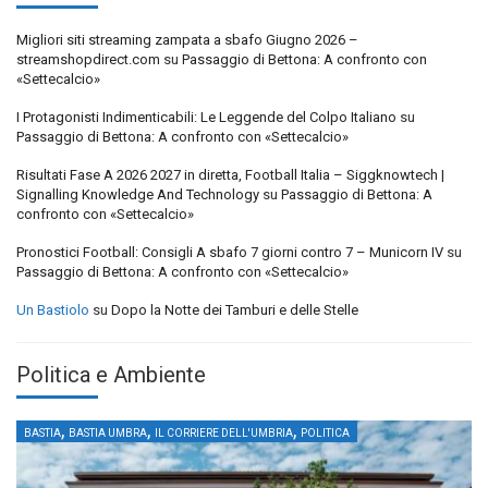
Migliori siti streaming zampata a sbafo Giugno 2026 –
streamshopdirect.com
su
Passaggio di Bettona: A confronto con
«Settecalcio»
I Protagonisti Indimenticabili: Le Leggende del Colpo Italiano
su
Passaggio di Bettona: A confronto con «Settecalcio»
Risultati Fase A 2026 2027 in diretta, Football Italia – Siggknowtech |
Signalling Knowledge And Technology
su
Passaggio di Bettona: A
confronto con «Settecalcio»
Pronostici Football: Consigli A sbafo 7 giorni contro 7 – Municorn IV
su
Passaggio di Bettona: A confronto con «Settecalcio»
Un Bastiolo
su
Dopo la Notte dei Tamburi e delle Stelle
Politica e Ambiente
,
,
,
BASTIA
BASTIA UMBRA
IL CORRIERE DELL'UMBRIA
POLITICA