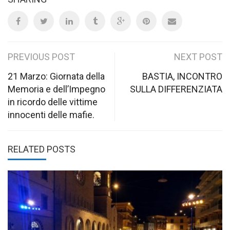
Post
PREVIOUS POST
NEXT POST
navigation
21 Marzo: Giornata della
BASTIA, INCONTRO
Memoria e dell’Impegno
SULLA DIFFERENZIATA
in ricordo delle vittime
innocenti delle mafie.
RELATED POSTS