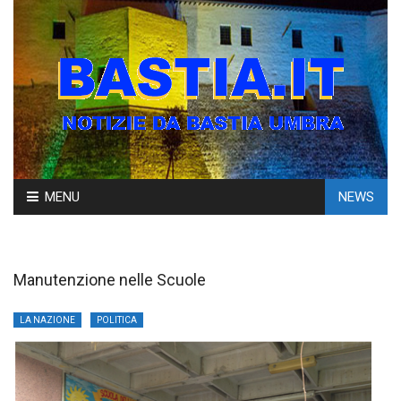
Skip
MENU
NEWS
to
content
Manutenzione nelle Scuole
LA NAZIONE
POLITICA