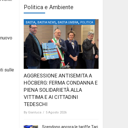
Politica e Ambiente
,
,
,
BASTIA
BASTIA NEWS
BASTIA UMBRA
POLITICA
n nuovo
ti sulle
AGGRESSIONE ANTISEMITA A
HÖCBERG: FERMA CONDANNA E
PIENA SOLIDARIETÀ ALLA
VITTIMA E AI CITTADINI
TEDESCHI
By
Gianluca
/
5 Agosto 2026
Scendono ancora le tariffe Tari