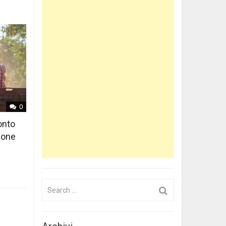
0
onto
lione
Search
for: