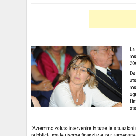
La 
ma
20
Da 
sta
ma
og
l’i
st
“Avremmo voluto intervenire in tutte le situazioni
pubblici-, ma le risorse finanziarie, pur aumentate 