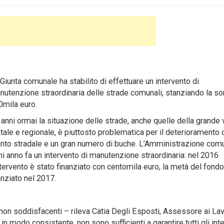
Giunta comunale ha stabilito di effettuare un intervento di
nutenzione straordinaria delle strade comunali, stanziando la 
0mila euro.
anni ormai la situazione delle strade, anche quelle della grande v
tale e regionale, è piuttosto problematica per il deterioramento 
nto stradale e un gran numero di buche. L’Amministrazione com
ni anno fa un intervento di manutenzione straordinaria: nel 2016
ntervento è stato finanziato con centomila euro, la metà del fond
anziato nel 2017.
 non soddisfacenti – rileva Catia Degli Esposti, Assessore ai Lav
in modo consistente, non sono sufficienti a garantire tutti gli inte