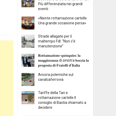
Più differenziata nei grandi
eventi
«Niente rottamazione cartelle
Una grande occasione persa»
Strade allagate per il
maltempo FdI: “Non c’è
manutenzione”
𝐑𝐨𝐭𝐭𝐚𝐦𝐚𝐳𝐢𝐨𝐧𝐞-𝐪𝐮i𝐧𝐪𝐮𝐢𝐞𝐬: 𝐥𝐚
𝐦𝐚𝐠𝐠𝐢𝐨𝐫𝐚𝐧𝐳𝐚 di sinistra 𝐛𝐨𝐜𝐜𝐢𝐚 𝐥𝐚
𝐩𝐫𝐨𝐩𝐨𝐬𝐭𝐚 𝐝𝐢 𝐅𝐫𝐚𝐭𝐞𝐥𝐥𝐢 𝐝’𝐈𝐭𝐚𝐥𝐢𝐚
Ancora polemiche sul
cavalcaferrovia
Tariffe della Tari e
rottamazione cartelle Il
consiglio di Bastia chiamato a
decidere