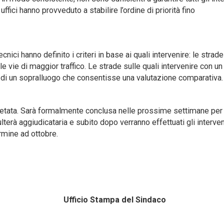
ffici hanno provveduto a stabilire l’ordine di priorità fino
nici hanno definito i criteri in base ai quali intervenire: le strade
elle vie di maggior traffico. Le strade sulle quali intervenire con u
o di un sopralluogo che consentisse una valutazione comparativa.
letata. Sarà formalmente conclusa nelle prossime settimane per
sulterà aggiudicataria e subito dopo verranno effettuati gli interven
rmine ad ottobre.
7 Ufficio Stampa del Sindaco