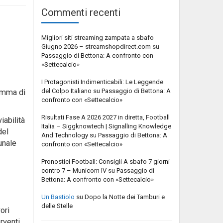
Commenti recenti
Migliori siti streaming zampata a sbafo
Giugno 2026 – streamshopdirect.com
su
Passaggio di Bettona: A confronto con
«Settecalcio»
I Protagonisti Indimenticabili: Le Leggende
del Colpo Italiano
su
Passaggio di Bettona: A
somma di
confronto con «Settecalcio»
Risultati Fase A 2026 2027 in diretta, Football
iabilità
Italia – Siggknowtech | Signalling Knowledge
del
And Technology
su
Passaggio di Bettona: A
unale
confronto con «Settecalcio»
Pronostici Football: Consigli A sbafo 7 giorni
o
contro 7 – Municorn IV
su
Passaggio di
Bettona: A confronto con «Settecalcio»
Un Bastiolo
su
Dopo la Notte dei Tamburi e
delle Stelle
ori
rventi.