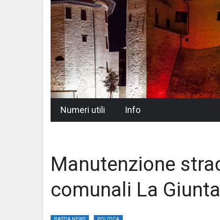
Skip
Numeri utili
Info
to
content
Manutenzione strao
comunali La Giunta
BASTIA NEWS
POLITICA