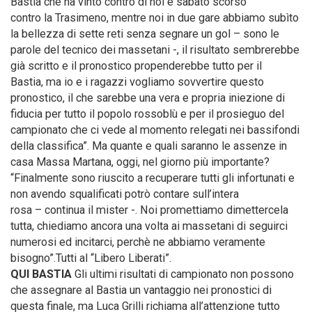
Bastia che ha vinto contro di noi e sabato scorso
contro la Trasimeno, mentre noi in due gare abbiamo subìto
la bellezza di sette reti senza segnare un gol – sono le
parole del tecnico dei massetani -, il risultato sembrerebbe
già scritto e il pronostico propenderebbe tutto per il
Bastia, ma io e i ragazzi vogliamo sovvertire questo
pronostico, il che sarebbe una vera e propria iniezione di
fiducia per tutto il popolo rossoblù e per il prosieguo del
campionato che ci vede al momento relegati nei bassifondi
della classifica”. Ma quante e quali saranno le assenze in
casa Massa Martana, oggi, nel giorno più importante?
“Finalmente sono riuscito a recuperare tutti gli infortunati e
non avendo squalificati potrò contare sull’intera
rosa – continua il mister -. Noi promettiamo dimettercela
tutta, chiediamo ancora una volta ai massetani di seguirci
numerosi ed incitarci, perchè ne abbiamo veramente
bisogno”.Tutti al “Libero Liberati”.
QUI BASTIA
Gli ultimi risultati di campionato non possono
che assegnare al Bastia un vantaggio nei pronostici di
questa finale, ma Luca Grilli richiama all’attenzione tutto