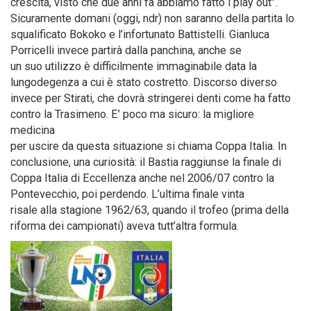
crescita, visto che due anni fa abbiamo fatto i play out”.
Sicuramente domani (oggi, ndr) non saranno della partita lo
squalificato Bokoko e l’infortunato Battistelli. Gianluca
Porricelli invece partirà dalla panchina, anche se
un suo utilizzo è difficilmente immaginabile data la
lungodegenza a cui è stato costretto. Discorso diverso
invece per Stirati, che dovrà stringerei denti come ha fatto
contro la Trasimeno. E’ poco ma sicuro: la migliore
medicina
per uscire da questa situazione si chiama Coppa Italia. In
conclusione, una curiosità: il Bastia raggiunse la finale di
Coppa Italia di Eccellenza anche nel 2006/07 contro la
Pontevecchio, poi perdendo. L’ultima finale vinta
risale alla stagione 1962/63, quando il trofeo (prima della
riforma dei campionati) aveva tutt’altra formula.