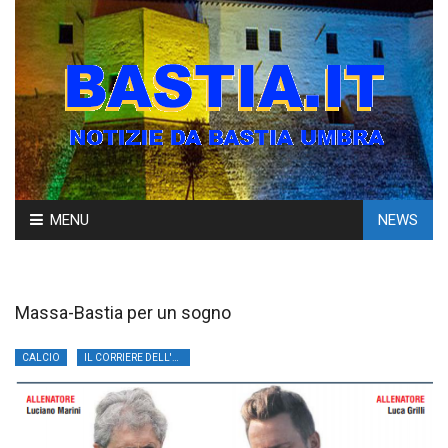
Skip
MENU
NEWS
to
content
Massa-Bastia per un sogno
CALCIO
IL CORRIERE DELL'UMBRIA