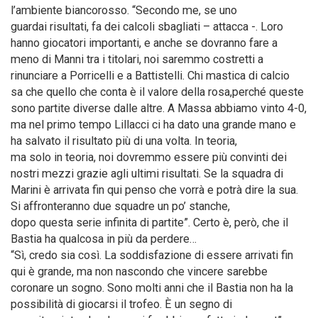
l’ambiente biancorosso. “Secondo me, se uno
guardai risultati, fa dei calcoli sbagliati – attacca -. Loro
hanno giocatori importanti, e anche se dovranno fare a
meno di Manni tra i titolari, noi saremmo costretti a
rinunciare a Porricelli e a Battistelli. Chi mastica di calcio
sa che quello che conta è il valore della rosa,perché queste
sono partite diverse dalle altre. A Massa abbiamo vinto 4-0,
ma nel primo tempo Lillacci ci ha dato una grande mano e
ha salvato il risultato più di una volta. In teoria,
ma solo in teoria, noi dovremmo essere più convinti dei
nostri mezzi grazie agli ultimi risultati. Se la squadra di
Marini è arrivata fin qui penso che vorrà e potrà dire la sua.
Si affronteranno due squadre un po’ stanche,
dopo questa serie infinita di partite”. Certo è, però, che il
Bastia ha qualcosa in più da perdere…
“Sì, credo sia così. La soddisfazione di essere arrivati fin
qui è grande, ma non nascondo che vincere sarebbe
coronare un sogno. Sono molti anni che il Bastia non ha la
possibilità di giocarsi il trofeo. È un segno di