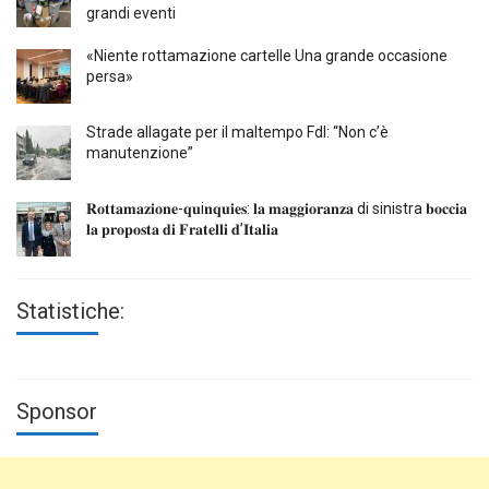
grandi eventi
«Niente rottamazione cartelle Una grande occasione
persa»
Strade allagate per il maltempo FdI: “Non c’è
manutenzione”
𝐑𝐨𝐭𝐭𝐚𝐦𝐚𝐳𝐢𝐨𝐧𝐞-𝐪𝐮i𝐧𝐪𝐮𝐢𝐞𝐬: 𝐥𝐚 𝐦𝐚𝐠𝐠𝐢𝐨𝐫𝐚𝐧𝐳𝐚 di sinistra 𝐛𝐨𝐜𝐜𝐢𝐚
𝐥𝐚 𝐩𝐫𝐨𝐩𝐨𝐬𝐭𝐚 𝐝𝐢 𝐅𝐫𝐚𝐭𝐞𝐥𝐥𝐢 𝐝’𝐈𝐭𝐚𝐥𝐢𝐚
Statistiche:
Sponsor