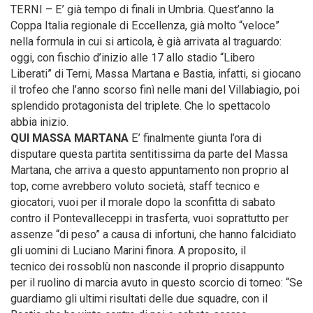
TERNI – E’ già tempo di finali in Umbria. Quest’anno la
Coppa Italia regionale di Eccellenza, già molto “veloce”
nella formula in cui si articola, è già arrivata al traguardo:
oggi, con fischio d’inizio alle 17 allo stadio “Libero
Liberati” di Terni, Massa Martana e Bastia, infatti, si giocano
il trofeo che l’anno scorso finì nelle mani del Villabiagio, poi
splendido protagonista del triplete. Che lo spettacolo
abbia inizio.
QUI MASSA MARTANA
E’ finalmente giunta l’ora di
disputare questa partita sentitissima da parte del Massa
Martana, che arriva a questo appuntamento non proprio al
top, come avrebbero voluto società, staff tecnico e
giocatori, vuoi per il morale dopo la sconfitta di sabato
contro il Pontevalleceppi in trasferta, vuoi soprattutto per
assenze “di peso” a causa di infortuni, che hanno falcidiato
gli uomini di Luciano Marini finora. A proposito, il
tecnico dei rossoblù non nasconde il proprio disappunto
per il ruolino di marcia avuto in questo scorcio di torneo: “Se
guardiamo gli ultimi risultati delle due squadre, con il