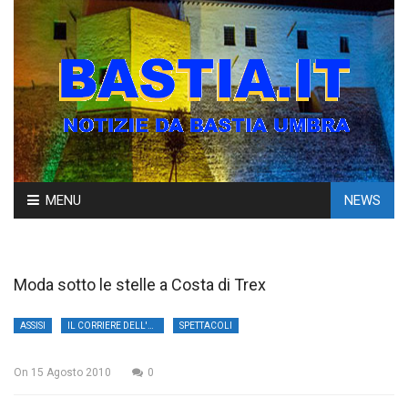
Skip
MENU
NEWS
to
content
Moda sotto le stelle a Costa di Trex
ASSISI
IL CORRIERE DELL'UMBRIA
SPETTACOLI
On
15 Agosto 2010
0