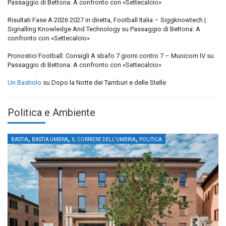
Passaggio di Bettona: A confronto con «Settecalcio»
Risultati Fase A 2026 2027 in diretta, Football Italia – Siggknowtech |
Signalling Knowledge And Technology
su
Passaggio di Bettona: A
confronto con «Settecalcio»
Pronostici Football: Consigli A sbafo 7 giorni contro 7 – Municorn IV
su
Passaggio di Bettona: A confronto con «Settecalcio»
Un Bastiolo
su
Dopo la Notte dei Tamburi e delle Stelle
Politica e Ambiente
,
,
,
BASTIA
BASTIA UMBRA
IL CORRIERE DELL'UMBRIA
POLITICA