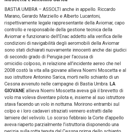
BASTIA UMBRA – ASSOLTI anche in appello. Riccardo
Marano, Gerardo Marziello e Alberto Lucantoni,
rispettivamente legale rappresentante della Aviomar, capo
controllo e responsabile della gestione tecnica della
Aviomar e funzionario dell’Enac addetto alla verifica delle
condizioni di navigabilità degli aeromobili della Aviomar
sono stati dichiarati nuovamente innocenti anche dai giudici
di secondo grado di Perugia per l’accusa di
omicidio colposo, in relazione all’incidente aereo che nel
2008 costò la vita alla giovane allieva Noemi Moscetta e al
suo istruttore Antonino Sarica, morti nello schianto di un
Cessna avvenuto nelle campagne di Bastia Umbra.
LA
GIOVANE
allieva Noemi Moscetta aveva già il brevetto di
volo ma voleva diventare pilota e, insieme al suo istruttore
stava facendo un volo in notturna. Morirono entrambi sul
colpo e i loro cadaveri straziati vennero estratti dalle
lamiere del velivolo. Lo scorso febbraio la Corte d’appello
aveva riaperto parzialmente l’istruttoria disponendo una
perizia sulla rotta tenuta dal Cessna prima dello schianto,