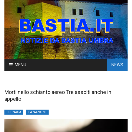
Skip
MENU
NEWS
to
content
Morti nello schianto aereo Tre assolti anche in
appello
CRONACA
LA NAZIONE