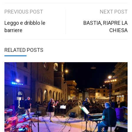
Post
PREVIOUS POST
NEXT POST
navigation
Leggo e dribblo le
BASTIA, RIAPRE LA
barriere
CHIESA
RELATED POSTS