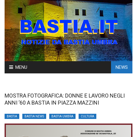
Skip
MENU
NEWS
to
content
MOSTRA FOTOGRAFICA: DONNE E LAVORO NEGLI
ANNI ’60 A BASTIA IN PIAZZA MAZZINI
BASTIA
BASTIA NEWS
BASTIA UMBRA
CULTURA