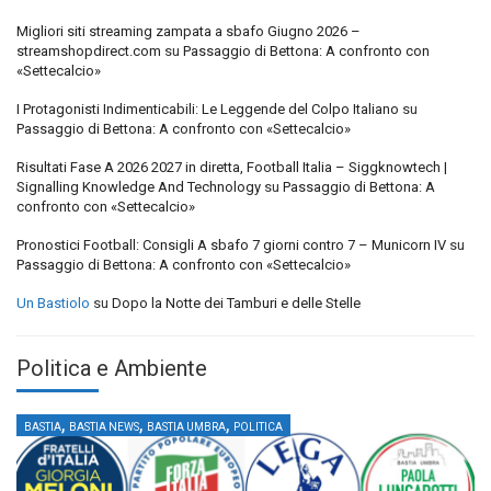
Migliori siti streaming zampata a sbafo Giugno 2026 –
streamshopdirect.com
su
Passaggio di Bettona: A confronto con
«Settecalcio»
I Protagonisti Indimenticabili: Le Leggende del Colpo Italiano
su
Passaggio di Bettona: A confronto con «Settecalcio»
Risultati Fase A 2026 2027 in diretta, Football Italia – Siggknowtech |
Signalling Knowledge And Technology
su
Passaggio di Bettona: A
confronto con «Settecalcio»
Pronostici Football: Consigli A sbafo 7 giorni contro 7 – Municorn IV
su
Passaggio di Bettona: A confronto con «Settecalcio»
Un Bastiolo
su
Dopo la Notte dei Tamburi e delle Stelle
Politica e Ambiente
,
,
,
BASTIA
BASTIA NEWS
BASTIA UMBRA
POLITICA