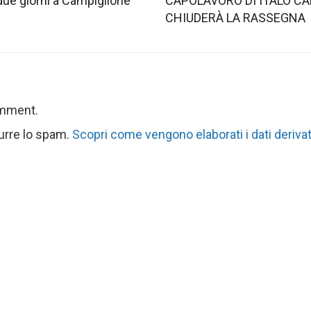
 due giorni a Campiglione
CAPOLAVORO DI ITALO CA
CHIUDERÀ LA RASSEGNA
omment.
durre lo spam.
Scopri come vengono elaborati i dati derivat