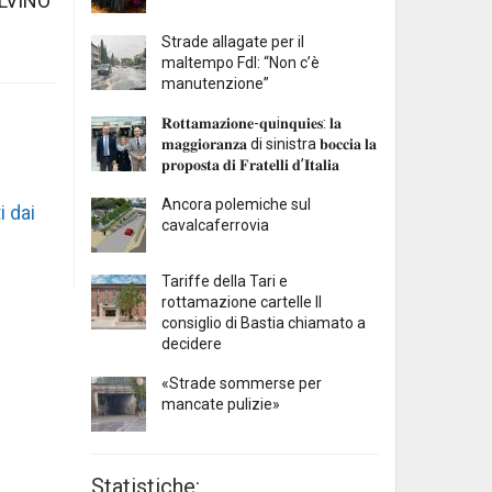
LVINO
Strade allagate per il
maltempo FdI: “Non c’è
manutenzione”
𝐑𝐨𝐭𝐭𝐚𝐦𝐚𝐳𝐢𝐨𝐧𝐞-𝐪𝐮i𝐧𝐪𝐮𝐢𝐞𝐬: 𝐥𝐚
𝐦𝐚𝐠𝐠𝐢𝐨𝐫𝐚𝐧𝐳𝐚 di sinistra 𝐛𝐨𝐜𝐜𝐢𝐚 𝐥𝐚
𝐩𝐫𝐨𝐩𝐨𝐬𝐭𝐚 𝐝𝐢 𝐅𝐫𝐚𝐭𝐞𝐥𝐥𝐢 𝐝’𝐈𝐭𝐚𝐥𝐢𝐚
Ancora polemiche sul
i dai
cavalcaferrovia
Tariffe della Tari e
rottamazione cartelle Il
consiglio di Bastia chiamato a
decidere
«Strade sommerse per
mancate pulizie»
Statistiche: