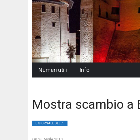
Skip
Numeri utili
Info
to
content
Mostra scambio a 
IL GIORNALE DELL'UMBRIA
On
26 Aprile 2010