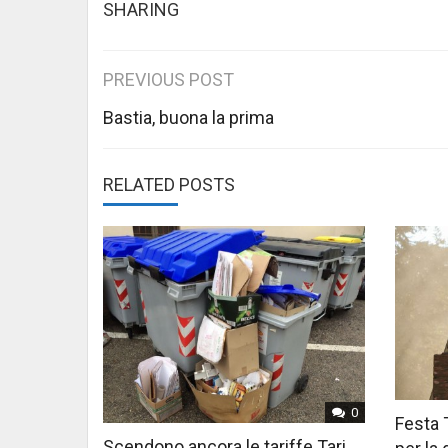
SHARING
Post
PREVIOUS POST
navigation
Bastia, buona la prima
RELATED POSTS
0
Festa 
Scendono ancora le tariffe Tari