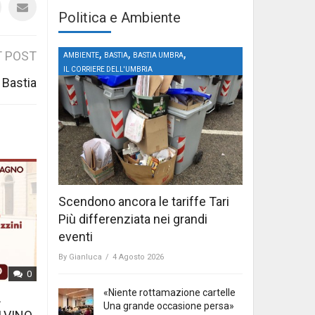
Politica e Ambiente
,
,
,
 POST
AMBIENTE
BASTIA
BASTIA UMBRA
IL CORRIERE DELL'UMBRIA
a Bastia
Scendono ancora le tariffe Tari
Più differenziata nei grandi
eventi
By
Gianluca
/
4 Agosto 2026
0
«Niente rottamazione cartelle
L
Una grande occasione persa»