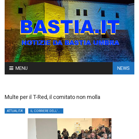
Skip
MENU
NEWS
to
content
Multe per il T-Red, il comitato non molla
ATTUALITA'
IL CORRIERE DELL'UMBRIA