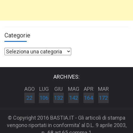
Categorie
Categorie
ARCHIVES:
AGO
LUG
GIU
MAG
APR
MAR
22
106
132
142
164
172
© Copyright 2016 BASTIA.IT - Gli articoli di stampa
vengono riportati in conformita' al D.L. 9 aprile 2003,
n_68 art 65 comma 1