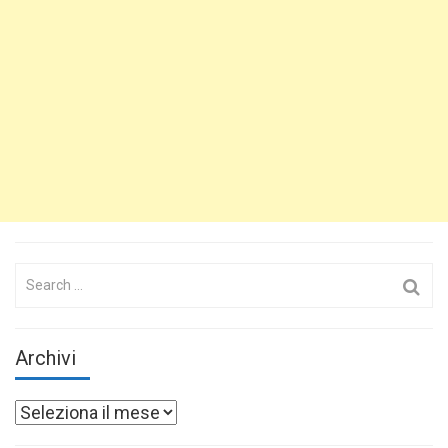
Search
for:
Archivi
Archivi