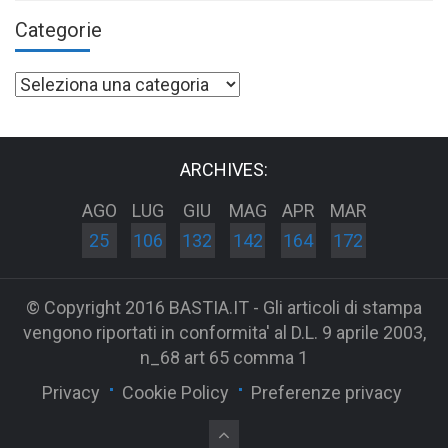
Categorie
Categorie
ARCHIVES:
AGO
LUG
GIU
MAG
APR
MAR
25
106
132
142
164
172
© Copyright 2016 BASTIA.IT - Gli articoli di stampa
vengono riportati in conformita' al D.L. 9 aprile 2003,
n_68 art 65 comma 1
Privacy
Cookie Policy
Preferenze privacy