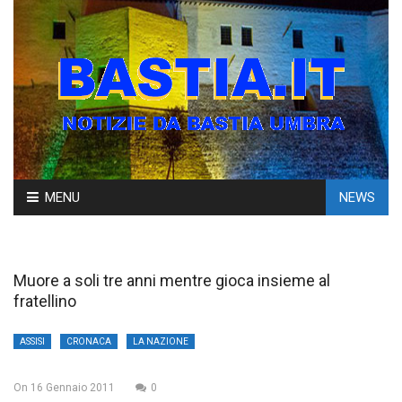
Skip
MENU
NEWS
to
content
Muore a soli tre anni mentre gioca insieme al
fratellino
ASSISI
CRONACA
LA NAZIONE
On
16 Gennaio 2011
0