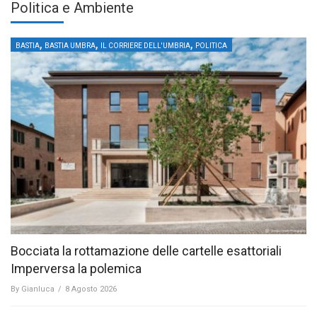
Politica e Ambiente
,
,
,
BASTIA
BASTIA UMBRA
IL CORRIERE DELL'UMBRIA
POLITICA
Bocciata la rottamazione delle cartelle esattoriali
Imperversa la polemica
By
Gianluca
/
8 Agosto 2026