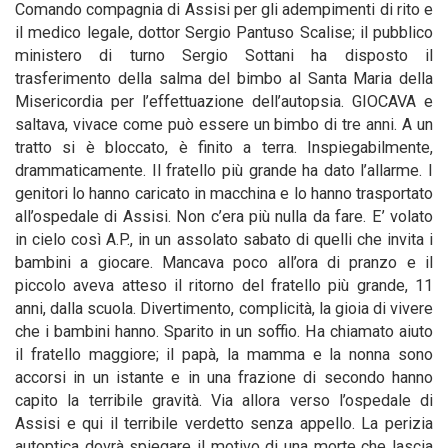
Comando compagnia di Assisi per gli adempimenti di rito e
il medico legale, dottor Sergio Pantuso Scalise; il pubblico
ministero di turno Sergio Sottani ha disposto il
trasferimento della salma del bimbo al Santa Maria della
Misericordia per l’effettuazione dell’autopsia. GIOCAVA e
saltava, vivace come può essere un bimbo di tre anni. A un
tratto si è bloccato, è finito a terra. Inspiegabilmente,
drammaticamente. Il fratello più grande ha dato l’allarme. I
genitori lo hanno caricato in macchina e lo hanno trasportato
all’ospedale di Assisi. Non c’era più nulla da fare. E’ volato
in cielo così A.P., in un assolato sabato di quelli che invita i
bambini a giocare. Mancava poco all’ora di pranzo e il
piccolo aveva atteso il ritorno del fratello più grande, 11
anni, dalla scuola. Divertimento, complicità, la gioia di vivere
che i bambini hanno. Sparito in un soffio. Ha chiamato aiuto
il fratello maggiore; il papà, la mamma e la nonna sono
accorsi in un istante e in una frazione di secondo hanno
capito la terribile gravità. Via allora verso l’ospedale di
Assisi e qui il terribile verdetto senza appello. La perizia
autoptica dovrà spiegare il motivo di una morte che lascia