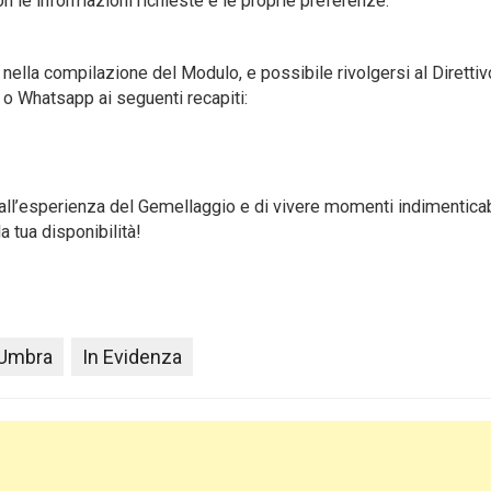
n le informazioni richieste e le proprie preferenze.
ella compilazione del Modulo, e possibile rivolgersi al Direttiv
 o Whatsapp ai seguenti recapiti:
 all’esperienza del Gemellaggio e di vivere momenti indimenticab
a tua disponibilità!
 Umbra
In Evidenza