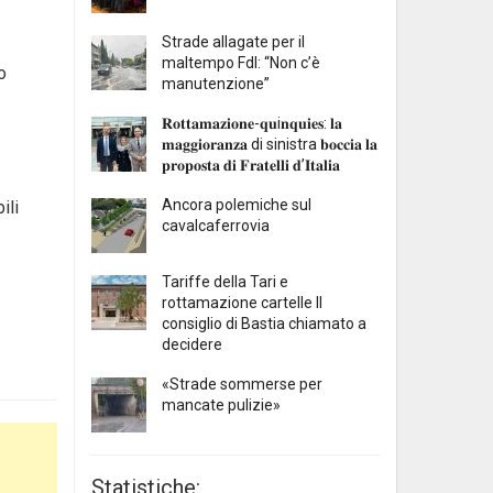
Strade allagate per il
maltempo FdI: “Non c’è
o
manutenzione”
𝐑𝐨𝐭𝐭𝐚𝐦𝐚𝐳𝐢𝐨𝐧𝐞-𝐪𝐮i𝐧𝐪𝐮𝐢𝐞𝐬: 𝐥𝐚
𝐦𝐚𝐠𝐠𝐢𝐨𝐫𝐚𝐧𝐳𝐚 di sinistra 𝐛𝐨𝐜𝐜𝐢𝐚 𝐥𝐚
𝐩𝐫𝐨𝐩𝐨𝐬𝐭𝐚 𝐝𝐢 𝐅𝐫𝐚𝐭𝐞𝐥𝐥𝐢 𝐝’𝐈𝐭𝐚𝐥𝐢𝐚
Ancora polemiche sul
ili
cavalcaferrovia
Tariffe della Tari e
rottamazione cartelle Il
consiglio di Bastia chiamato a
decidere
«Strade sommerse per
mancate pulizie»
Statistiche: