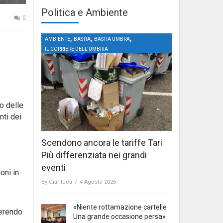
Politica e Ambiente
0
,
,
,
AMBIENTE
BASTIA
BASTIA UMBRA
IL CORRIERE DELL'UMBRIA
o delle
nti dei
Scendono ancora le tariffe Tari
Più differenziata nei grandi
eventi
oni in
By
Gianluca
/
4 Agosto 2026
«Niente rottamazione cartelle
serendo
Una grande occasione persa»