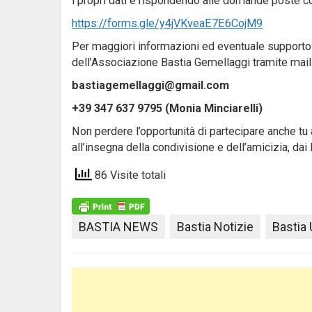
i propri dati e rispondendo alle domande poste co
https://forms.gle/y4jVKveaE7E6CojM9
Per maggiori informazioni ed eventuale supporto n
dell’Associazione Bastia Gemellaggi tramite mail
bastiagemellaggi@gmail.com
+39 347 637 9795 (Monia Minciarelli)
Non perdere l’opportunità di partecipare anche tu
all’insegna della condivisione e dell’amicizia, dai l
86 Visite totali
BASTIA NEWS
Bastia Notizie
Bastia