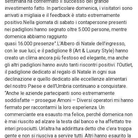
settimana ha confermato il successo del grande
investimento fatto. In particolare domenica, i visitatori sono
arrivati a migliaia e il feedback è stato estremamente
positivo.Nella giornata di sabato i contapersone presenti
nei padiglioni hanno segnato oltre 5.000 persone, mentre
domenica abbiamo raggiunto
quasi 16.000 presenze”.L’Albero di Natale dell’ingresso,
con le sue luci, e il padiglione 8 (Art & Luxury Style) hanno
creato un clima ancora più festoso ed elegante, ma anche
gli altri padiglioni hanno avuto tanti riscontri positivi: l’Outlet,
il padiglione dedicato al regalo di Natale in ogni sua
declinazione e quello dedicato alle eccellenze alimentari
del nostro Paese e dell’Umbria continuano a conquistare.
“Anche le aziende partecipanti sono estremamente
soddisfatte – prosegue Amoni – Diversi operatori mi hanno
fermato per raccontarmi la loro esperienza. Un
commerciante era esausto ma felice, perché domenica non
è mai riuscito ad alzare la testa dal banco e ha affettato tre
interi prosciutti. Un’altra ha addirittura detto che c’era troppa
gente e non si riusciva a servire tutti. Altri hanno esaurito la