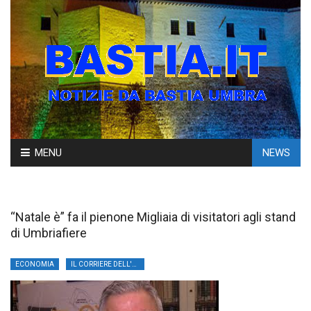
Skip
MENU
NEWS
to
content
“Natale è” fa il pienone Migliaia di visitatori agli stand
di Umbriafiere
ECONOMIA
IL CORRIERE DELL'UMBRIA