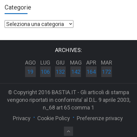
Categorie
Categorie
ARCHIVES:
AGO
LUG
GIU
MAG
APR
MAR
19
106
132
142
164
172
© Copyright 2016 BASTIA.IT - Gli articoli di stampa
vengono riportati in conformita' al D.L. 9 aprile 2003,
n_68 art 65 comma 1
Privacy
Cookie Policy
Preferenze privacy