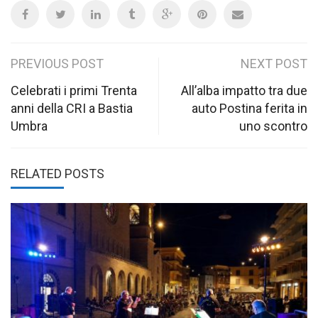
Post
PREVIOUS POST
NEXT POST
navigation
Celebrati i primi Trenta
All’alba impatto tra due
anni della CRI a Bastia
auto Postina ferita in
Umbra
uno scontro
RELATED POSTS