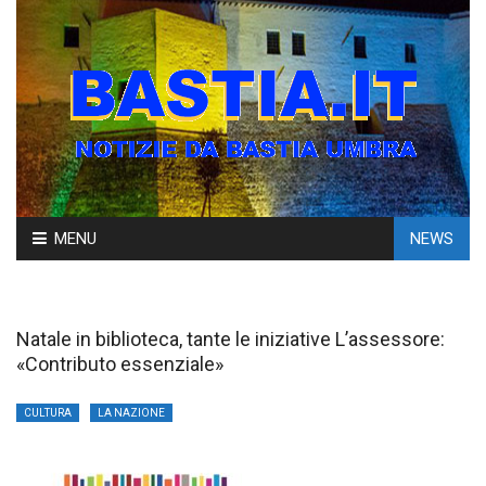
Skip
MENU
NEWS
to
content
Natale in biblioteca, tante le iniziative L’assessore:
«Contributo essenziale»
CULTURA
LA NAZIONE