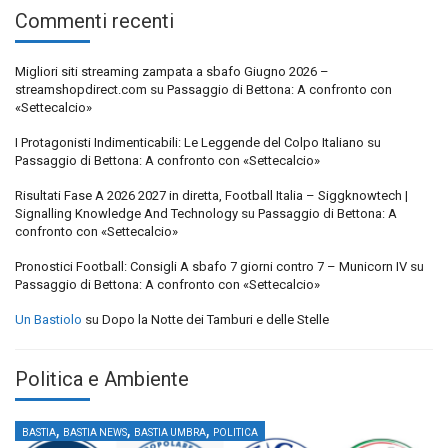
Commenti recenti
Migliori siti streaming zampata a sbafo Giugno 2026 –
streamshopdirect.com
su
Passaggio di Bettona: A confronto con
«Settecalcio»
I Protagonisti Indimenticabili: Le Leggende del Colpo Italiano
su
Passaggio di Bettona: A confronto con «Settecalcio»
Risultati Fase A 2026 2027 in diretta, Football Italia – Siggknowtech |
Signalling Knowledge And Technology
su
Passaggio di Bettona: A
confronto con «Settecalcio»
Pronostici Football: Consigli A sbafo 7 giorni contro 7 – Municorn IV
su
Passaggio di Bettona: A confronto con «Settecalcio»
Un Bastiolo
su
Dopo la Notte dei Tamburi e delle Stelle
Politica e Ambiente
,
,
,
BASTIA
BASTIA NEWS
BASTIA UMBRA
POLITICA