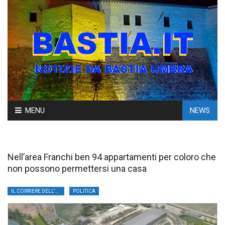
Skip
MENU
NEWS
to
content
Nell’area Franchi ben 94 appartamenti per coloro che
non possono permettersi una casa
IL CORRIERE DELL'UMBRIA
POLITICA