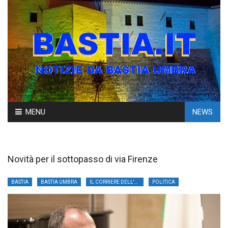
Skip
MENU
NEWS
to
content
Novità per il sottopasso di via Firenze
BASTIA
BASTIA UMBRA
IL CORRIERE DELL'UMBRIA
POLITICA