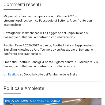
Commenti recenti
Migliori siti streaming zampata a sbafo Giugno 2026 –
streamshopdirect.com
su
Passaggio di Bettona: A confronto con
«Settecalcio»
I Protagonisti Indimenticabili: Le Leggende del Colpo Italiano
su
Passaggio di Bettona: A confronto con «Settecalcio»
Risultati Fase A 2026 2027 in diretta, Football Italia – Siggknowtech |
Signalling Knowledge And Technology
su
Passaggio di Bettona: A
confronto con «Settecalcio»
Pronostici Football: Consigli A sbafo 7 giorni contro 7 – Municorn IV
su
Passaggio di Bettona: A confronto con «Settecalcio»
Un Bastiolo
su
Dopo la Notte dei Tamburi e delle Stelle
Politica e Ambiente
,
,
,
BASTIA
BASTIA UMBRA
LA NAZIONE
POLITICA