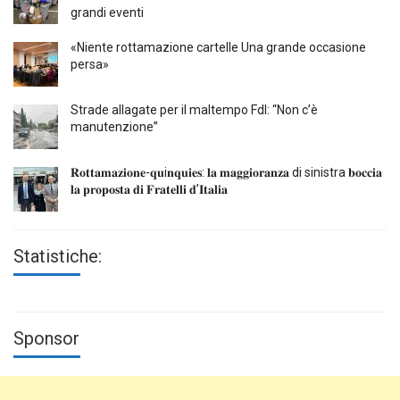
grandi eventi
«Niente rottamazione cartelle Una grande occasione
persa»
Strade allagate per il maltempo FdI: “Non c’è
manutenzione”
𝐑𝐨𝐭𝐭𝐚𝐦𝐚𝐳𝐢𝐨𝐧𝐞-𝐪𝐮i𝐧𝐪𝐮𝐢𝐞𝐬: 𝐥𝐚 𝐦𝐚𝐠𝐠𝐢𝐨𝐫𝐚𝐧𝐳𝐚 di sinistra 𝐛𝐨𝐜𝐜𝐢𝐚
𝐥𝐚 𝐩𝐫𝐨𝐩𝐨𝐬𝐭𝐚 𝐝𝐢 𝐅𝐫𝐚𝐭𝐞𝐥𝐥𝐢 𝐝’𝐈𝐭𝐚𝐥𝐢𝐚
Statistiche:
Sponsor