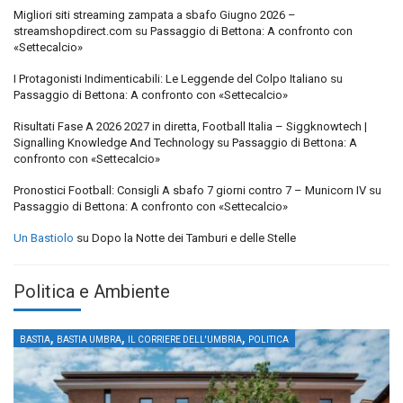
Migliori siti streaming zampata a sbafo Giugno 2026 –
streamshopdirect.com
su
Passaggio di Bettona: A confronto con
«Settecalcio»
I Protagonisti Indimenticabili: Le Leggende del Colpo Italiano
su
Passaggio di Bettona: A confronto con «Settecalcio»
Risultati Fase A 2026 2027 in diretta, Football Italia – Siggknowtech |
Signalling Knowledge And Technology
su
Passaggio di Bettona: A
confronto con «Settecalcio»
Pronostici Football: Consigli A sbafo 7 giorni contro 7 – Municorn IV
su
Passaggio di Bettona: A confronto con «Settecalcio»
Un Bastiolo
su
Dopo la Notte dei Tamburi e delle Stelle
Politica e Ambiente
,
,
,
BASTIA
BASTIA UMBRA
IL CORRIERE DELL'UMBRIA
POLITICA