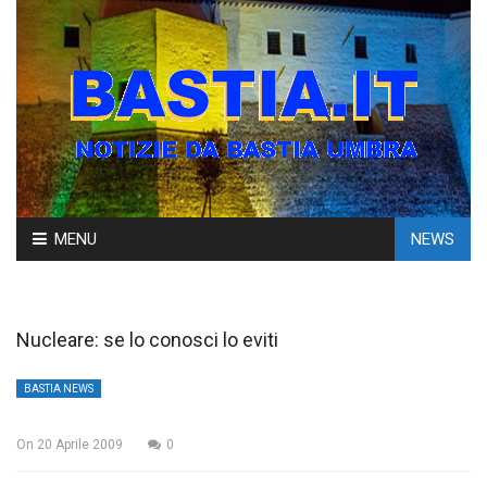
Skip
MENU
NEWS
to
content
Nucleare: se lo conosci lo eviti
BASTIA NEWS
On
20 Aprile 2009
0