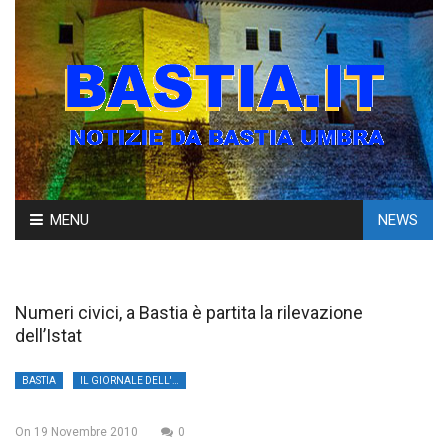
Skip
MENU
NEWS
to
content
Numeri civici, a Bastia è partita la rilevazione
dell’Istat
BASTIA
IL GIORNALE DELL'UMBRIA
On
19 Novembre 2010
0