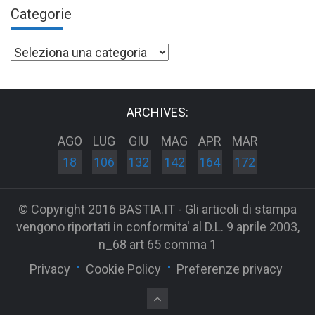
Categorie
Categorie
ARCHIVES:
AGO
LUG
GIU
MAG
APR
MAR
18
106
132
142
164
172
© Copyright 2016 BASTIA.IT - Gli articoli di stampa
vengono riportati in conformita' al D.L. 9 aprile 2003,
n_68 art 65 comma 1
Privacy
Cookie Policy
Preferenze privacy