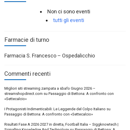
Non ci sono eventi
tutti gli eventi
Farmacie di turno
Farmacia S. Francesco – Ospedalicchio
Commenti recenti
Migliori siti streaming zampata a sbafo Giugno 2026 –
streamshopdirect.com
su
Passaggio di Bettona: A confronto con
«Settecalcio»
I Protagonisti Indimenticabili: Le Leggende del Colpo Italiano
su
Passaggio di Bettona: A confronto con «Settecalcio»
Risultati Fase A 2026 2027 in diretta, Football Italia – Siggknowtech |
Signalling Knowledge And Technology
su
Passaggio di Bettona: A