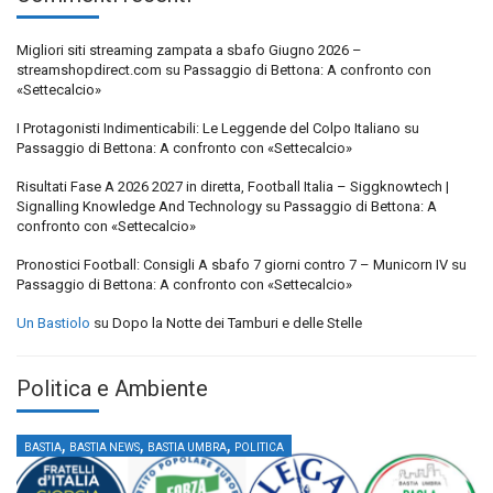
Migliori siti streaming zampata a sbafo Giugno 2026 –
streamshopdirect.com
su
Passaggio di Bettona: A confronto con
«Settecalcio»
I Protagonisti Indimenticabili: Le Leggende del Colpo Italiano
su
Passaggio di Bettona: A confronto con «Settecalcio»
Risultati Fase A 2026 2027 in diretta, Football Italia – Siggknowtech |
Signalling Knowledge And Technology
su
Passaggio di Bettona: A
confronto con «Settecalcio»
Pronostici Football: Consigli A sbafo 7 giorni contro 7 – Municorn IV
su
Passaggio di Bettona: A confronto con «Settecalcio»
Un Bastiolo
su
Dopo la Notte dei Tamburi e delle Stelle
Politica e Ambiente
,
,
,
BASTIA
BASTIA NEWS
BASTIA UMBRA
POLITICA