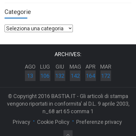
Categorie
Categorie
ARCHIVES:
AGO
LUG
GIU
MAG
APR
MAR
13
106
132
142
164
172
© Copyright 2016 BASTIA.IT - Gli articoli di stampa
vengono riportati in conformita' al D.L. 9 aprile 2003,
n_68 art 65 comma 1
Privacy
Cookie Policy
Preferenze privacy