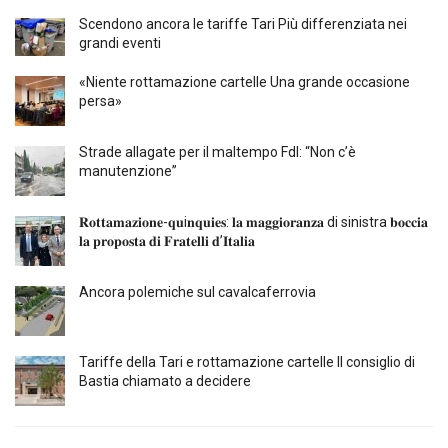
Scendono ancora le tariffe Tari Più differenziata nei
grandi eventi
«Niente rottamazione cartelle Una grande occasione
persa»
Strade allagate per il maltempo FdI: “Non c’è
manutenzione”
𝐑𝐨𝐭𝐭𝐚𝐦𝐚𝐳𝐢𝐨𝐧𝐞-𝐪𝐮i𝐧𝐪𝐮𝐢𝐞𝐬: 𝐥𝐚 𝐦𝐚𝐠𝐠𝐢𝐨𝐫𝐚𝐧𝐳𝐚 di sinistra 𝐛𝐨𝐜𝐜𝐢𝐚
𝐥𝐚 𝐩𝐫𝐨𝐩𝐨𝐬𝐭𝐚 𝐝𝐢 𝐅𝐫𝐚𝐭𝐞𝐥𝐥𝐢 𝐝’𝐈𝐭𝐚𝐥𝐢𝐚
Ancora polemiche sul cavalcaferrovia
Tariffe della Tari e rottamazione cartelle Il consiglio di
Bastia chiamato a decidere