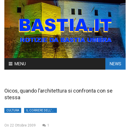
Skip
MENU
NEWS
to
content
Oicos, quando l’architettura si confronta con se
stessa
CULTURA
IL CORRIERE DELL'UMBRIA
On
22 Ottobre 2009
1