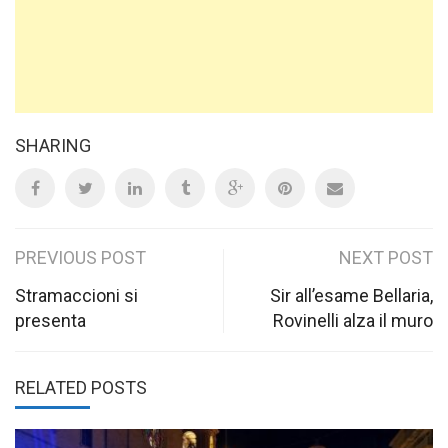
SHARING
Post
PREVIOUS POST
NEXT POST
navigation
Stramaccioni si
Sir all’esame Bellaria,
presenta
Rovinelli alza il muro
RELATED POSTS