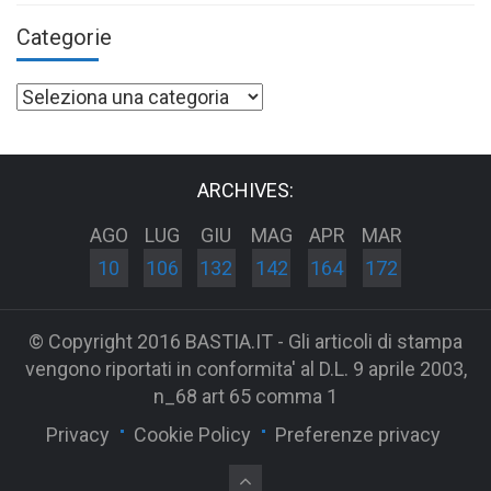
Categorie
Categorie
ARCHIVES:
AGO
LUG
GIU
MAG
APR
MAR
10
106
132
142
164
172
© Copyright 2016 BASTIA.IT - Gli articoli di stampa
vengono riportati in conformita' al D.L. 9 aprile 2003,
n_68 art 65 comma 1
Privacy
Cookie Policy
Preferenze privacy