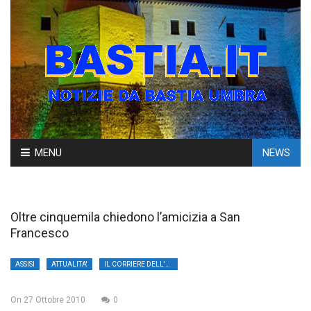
Skip
MENU
NEWS
to
content
Oltre cinquemila chiedono l’amicizia a San
Francesco
ASSISI
ATTUALITA'
IL CORRIERE DELL'UMBRIA
On
27 Ottobre 2010
0