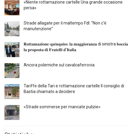
«Niente rottamazione cartelle Una grande occasione
persa»
Strade allagate per il maltempo FdI: “Non c’è
manutenzione”
𝐑𝐨𝐭𝐭𝐚𝐦𝐚𝐳𝐢𝐨𝐧𝐞-𝐪𝐮i𝐧𝐪𝐮𝐢𝐞𝐬: 𝐥𝐚 𝐦𝐚𝐠𝐠𝐢𝐨𝐫𝐚𝐧𝐳𝐚 di sinistra 𝐛𝐨𝐜𝐜𝐢𝐚
𝐥𝐚 𝐩𝐫𝐨𝐩𝐨𝐬𝐭𝐚 𝐝𝐢 𝐅𝐫𝐚𝐭𝐞𝐥𝐥𝐢 𝐝’𝐈𝐭𝐚𝐥𝐢𝐚
Ancora polemiche sul cavalcaferrovia
Tariffe della Tari e rottamazione cartelle Il consiglio di
Bastia chiamato a decidere
«Strade sommerse per mancate pulizie»