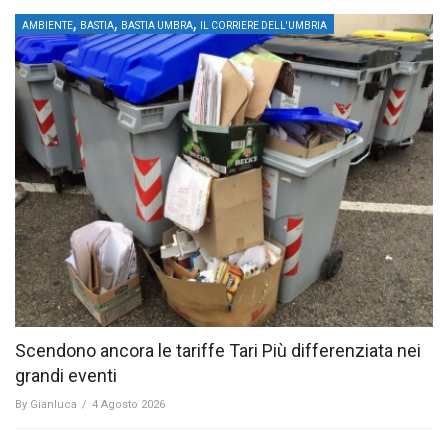
,
,
,
AMBIENTE
BASTIA
BASTIA UMBRA
IL CORRIERE DELL'UMBRIA
Scendono ancora le tariffe Tari Più differenziata nei
grandi eventi
By
Gianluca
/
4 Agosto 2026