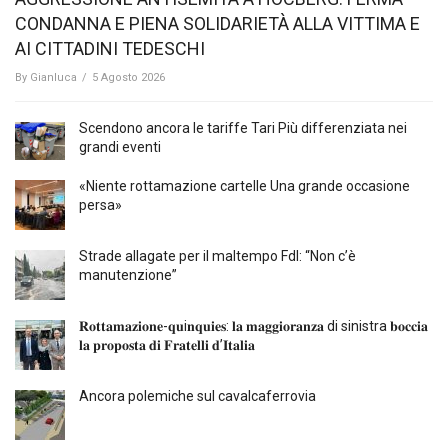
CONDANNA E PIENA SOLIDARIETÀ ALLA VITTIMA E
AI CITTADINI TEDESCHI
By
Gianluca
/
5 Agosto 2026
Scendono ancora le tariffe Tari Più differenziata nei
grandi eventi
«Niente rottamazione cartelle Una grande occasione
persa»
Strade allagate per il maltempo FdI: “Non c’è
manutenzione”
𝐑𝐨𝐭𝐭𝐚𝐦𝐚𝐳𝐢𝐨𝐧𝐞-𝐪𝐮i𝐧𝐪𝐮𝐢𝐞𝐬: 𝐥𝐚 𝐦𝐚𝐠𝐠𝐢𝐨𝐫𝐚𝐧𝐳𝐚 di sinistra 𝐛𝐨𝐜𝐜𝐢𝐚
𝐥𝐚 𝐩𝐫𝐨𝐩𝐨𝐬𝐭𝐚 𝐝𝐢 𝐅𝐫𝐚𝐭𝐞𝐥𝐥𝐢 𝐝’𝐈𝐭𝐚𝐥𝐢𝐚
Ancora polemiche sul cavalcaferrovia