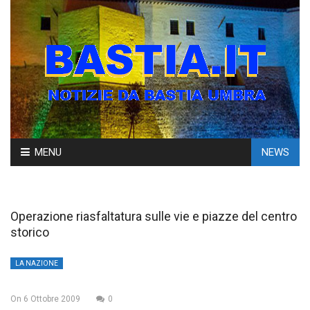
Skip
MENU
NEWS
to
content
Operazione riasfaltatura sulle vie e piazze del centro
storico
LA NAZIONE
On
6 Ottobre 2009
0