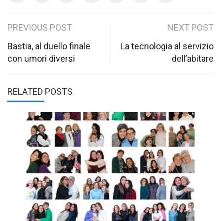
Post
PREVIOUS POST
NEXT POST
navigation
Bastia, al duello finale
La tecnologia al servizio
con umori diversi
dell’abitare
RELATED POSTS