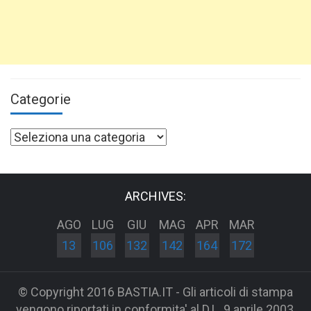
Categorie
Categorie
ARCHIVES:
AGO
LUG
GIU
MAG
APR
MAR
13
106
132
142
164
172
© Copyright 2016 BASTIA.IT - Gli articoli di stampa
vengono riportati in conformita' al D.L. 9 aprile 2003,