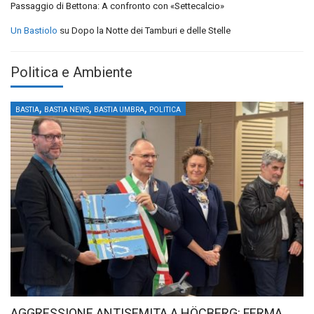
Passaggio di Bettona: A confronto con «Settecalcio»
Un Bastiolo
su
Dopo la Notte dei Tamburi e delle Stelle
Politica e Ambiente
,
,
,
BASTIA
BASTIA NEWS
BASTIA UMBRA
POLITICA
AGGRESSIONE ANTISEMITA A HÖCBERG: FERMA