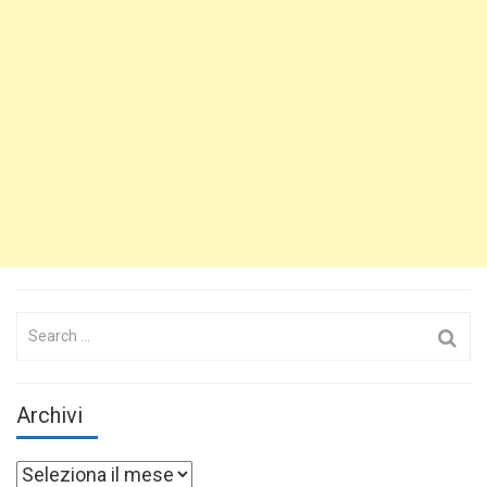
Search
for:
Archivi
Archivi