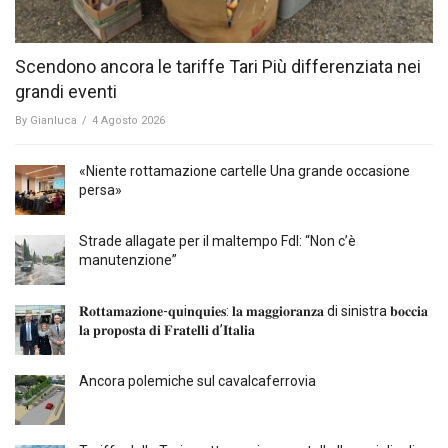
Scendono ancora le tariffe Tari Più differenziata nei
grandi eventi
By
Gianluca
/
4 Agosto 2026
«Niente rottamazione cartelle Una grande occasione
persa»
Strade allagate per il maltempo FdI: “Non c’è
manutenzione”
𝐑𝐨𝐭𝐭𝐚𝐦𝐚𝐳𝐢𝐨𝐧𝐞-𝐪𝐮i𝐧𝐪𝐮𝐢𝐞𝐬: 𝐥𝐚 𝐦𝐚𝐠𝐠𝐢𝐨𝐫𝐚𝐧𝐳𝐚 di sinistra 𝐛𝐨𝐜𝐜𝐢𝐚
𝐥𝐚 𝐩𝐫𝐨𝐩𝐨𝐬𝐭𝐚 𝐝𝐢 𝐅𝐫𝐚𝐭𝐞𝐥𝐥𝐢 𝐝’𝐈𝐭𝐚𝐥𝐢𝐚
Ancora polemiche sul cavalcaferrovia