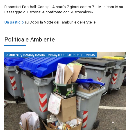
Pronostici Football: Consigli A sbafo 7 giorni contro 7 – Municorn IV
su
Passaggio di Bettona: A confronto con «Settecalcio»
Un Bastiolo
su
Dopo la Notte dei Tamburi e delle Stelle
Politica e Ambiente
,
,
,
AMBIENTE
BASTIA
BASTIA UMBRA
IL CORRIERE DELL'UMBRIA