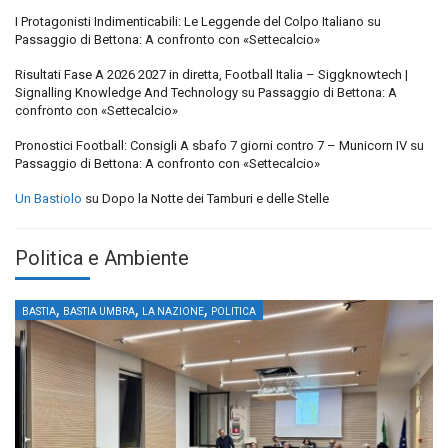
I Protagonisti Indimenticabili: Le Leggende del Colpo Italiano
su
Passaggio di Bettona: A confronto con «Settecalcio»
Risultati Fase A 2026 2027 in diretta, Football Italia – Siggknowtech |
Signalling Knowledge And Technology
su
Passaggio di Bettona: A
confronto con «Settecalcio»
Pronostici Football: Consigli A sbafo 7 giorni contro 7 – Municorn IV
su
Passaggio di Bettona: A confronto con «Settecalcio»
Un Bastiolo
su
Dopo la Notte dei Tamburi e delle Stelle
Politica e Ambiente
,
,
,
BASTIA
BASTIA UMBRA
LA NAZIONE
POLITICA