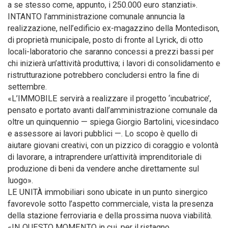
a se stesso come, appunto, i 250.000 euro stanziati».
INTANTO l’amministrazione comunale annuncia la
realizzazione, nell’edificio ex-magazzino della Montedison,
di proprietà municipale, posto di fronte al Lyrick, di otto
locali-laboratorio che saranno concessi a prezzi bassi per
chi inizierà un’attività produttiva; i lavori di consolidamento e
ristrutturazione potrebbero concludersi entro la fine di
settembre.
«L’IMMOBILE servirà a realizzare il progetto ‘incubatrice’,
pensato e portato avanti dall’amministrazione comunale da
oltre un quinquennio — spiega Giorgio Bartolini, vicesindaco
e assessore ai lavori pubblici —. Lo scopo è quello di
aiutare giovani creativi, con un pizzico di coraggio e volontà
di lavorare, a intraprendere un’attività imprenditoriale di
produzione di beni da vendere anche direttamente sul
luogo».
LE UNITÀ immobiliari sono ubicate in un punto sinergico
favorevole sotto l’aspetto commerciale, vista la presenza
della stazione ferroviaria e della prossima nuova viabilità.
«IN QUESTO MOMENTO in cui, per il ristagno