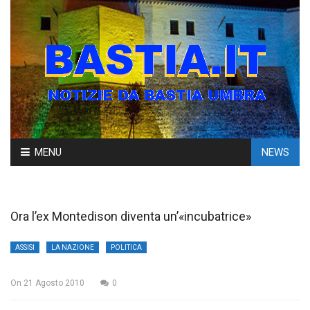
Skip
MENU
NEWS
to
content
Ora l’ex Montedison diventa un’«incubatrice»
ASSISI
LA NAZIONE
POLITICA
On
21 Agosto 2010
0