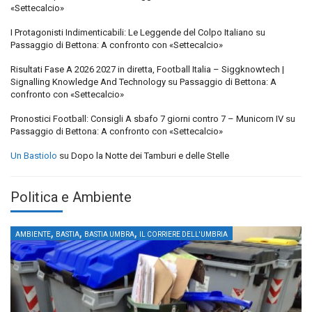
«Settecalcio»
I Protagonisti Indimenticabili: Le Leggende del Colpo Italiano
su
Passaggio di Bettona: A confronto con «Settecalcio»
Risultati Fase A 2026 2027 in diretta, Football Italia – Siggknowtech |
Signalling Knowledge And Technology
su
Passaggio di Bettona: A
confronto con «Settecalcio»
Pronostici Football: Consigli A sbafo 7 giorni contro 7 – Municorn IV
su
Passaggio di Bettona: A confronto con «Settecalcio»
Un Bastiolo
su
Dopo la Notte dei Tamburi e delle Stelle
Politica e Ambiente
,
,
,
AMBIENTE
BASTIA
BASTIA UMBRA
IL CORRIERE DELL'UMBRIA