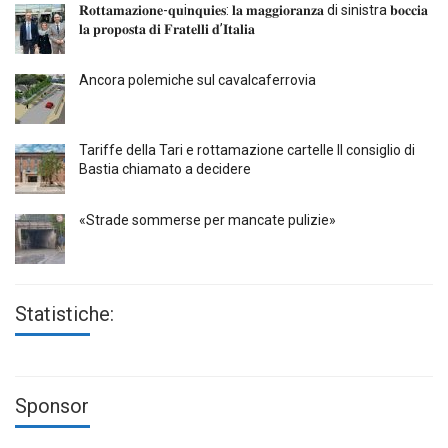
𝐑𝐨𝐭𝐭𝐚𝐦𝐚𝐳𝐢𝐨𝐧𝐞-𝐪𝐮i𝐧𝐪𝐮𝐢𝐞𝐬: 𝐥𝐚 𝐦𝐚𝐠𝐠𝐢𝐨𝐫𝐚𝐧𝐳𝐚 di sinistra 𝐛𝐨𝐜𝐜𝐢𝐚
𝐥𝐚 𝐩𝐫𝐨𝐩𝐨𝐬𝐭𝐚 𝐝𝐢 𝐅𝐫𝐚𝐭𝐞𝐥𝐥𝐢 𝐝’𝐈𝐭𝐚𝐥𝐢𝐚
Ancora polemiche sul cavalcaferrovia
Tariffe della Tari e rottamazione cartelle Il consiglio di
Bastia chiamato a decidere
«Strade sommerse per mancate pulizie»
Statistiche:
Sponsor