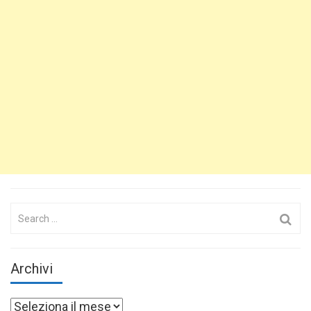
Search
for:
Archivi
Archivi