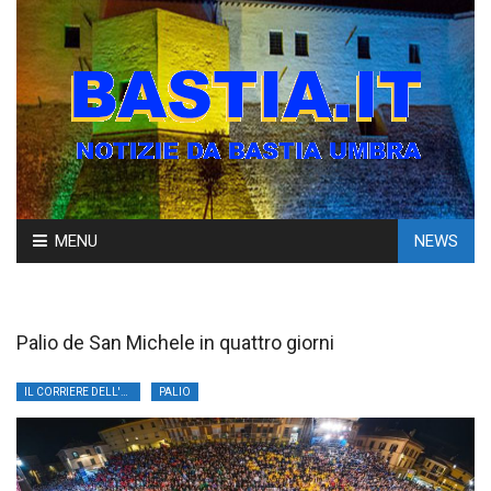
Skip
MENU
NEWS
to
content
Palio de San Michele in quattro giorni
IL CORRIERE DELL'UMBRIA
PALIO