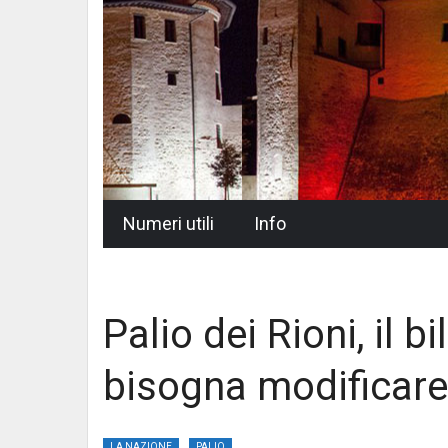
Skip
Numeri utili
Info
to
content
Palio dei Rioni, il 
bisogna modificare
LA NAZIONE
PALIO