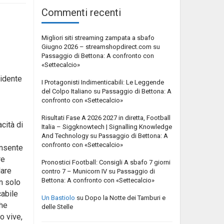
Commenti recenti
Migliori siti streaming zampata a sbafo
Giugno 2026 – streamshopdirect.com
su
Passaggio di Bettona: A confronto con
«Settecalcio»
sidente
I Protagonisti Indimenticabili: Le Leggende
del Colpo Italiano
su
Passaggio di Bettona: A
confronto con «Settecalcio»
Risultati Fase A 2026 2027 in diretta, Football
acità di
Italia – Siggknowtech | Signalling Knowledge
And Technology
su
Passaggio di Bettona: A
confronto con «Settecalcio»
onsente
re
Pronostici Football: Consigli A sbafo 7 giorni
dare
contro 7 – Municorn IV
su
Passaggio di
Bettona: A confronto con «Settecalcio»
on solo
cabile
Un Bastiolo
su
Dopo la Notte dei Tamburi e
che
delle Stelle
o vive,