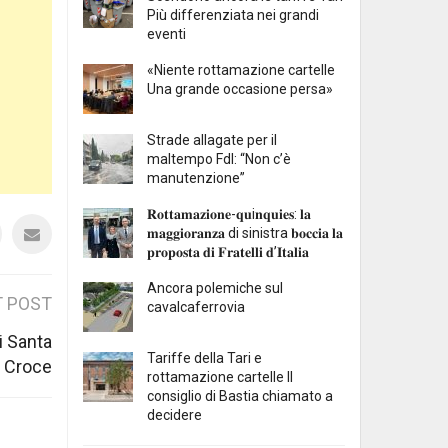
Più differenziata nei grandi
eventi
«Niente rottamazione cartelle
Una grande occasione persa»
Strade allagate per il
maltempo FdI: “Non c’è
manutenzione”
𝐑𝐨𝐭𝐭𝐚𝐦𝐚𝐳𝐢𝐨𝐧𝐞-𝐪𝐮i𝐧𝐪𝐮𝐢𝐞𝐬: 𝐥𝐚
𝐦𝐚𝐠𝐠𝐢𝐨𝐫𝐚𝐧𝐳𝐚 di sinistra 𝐛𝐨𝐜𝐜𝐢𝐚 𝐥𝐚
𝐩𝐫𝐨𝐩𝐨𝐬𝐭𝐚 𝐝𝐢 𝐅𝐫𝐚𝐭𝐞𝐥𝐥𝐢 𝐝’𝐈𝐭𝐚𝐥𝐢𝐚
Ancora polemiche sul
 POST
cavalcaferrovia
i Santa
Tariffe della Tari e
Croce
rottamazione cartelle Il
consiglio di Bastia chiamato a
decidere