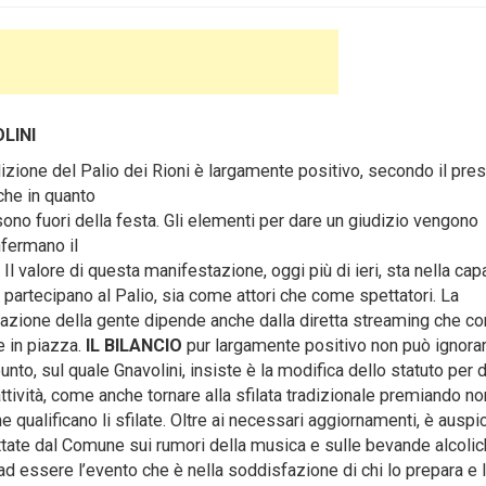
LINI
zione del Palio dei Rioni è largamente positivo, secondo il pre
che in quanto
ono fuori della festa. Gli elementi per dare un giudizio vengono
nfermano il
 Il valore di questa manifestazione, oggi più di ieri, sta nella cap
e partecipano al Palio, sia come attori che come spettatori. La
cipazione della gente dipende anche dalla diretta streaming che c
e in piazza.
IL BILANCIO
pur largamente positivo non può ignora
punto, sul quale Gnavolini, insiste è la modifica dello statuto per 
attività, come anche tornare alla sfilata tradizionale premiando n
e qualificano li sfilate. Oltre ai necessari aggiornamenti, è auspi
dottate dal Comune sui rumori della musica e sulle bevande alcoli
ad essere l’evento che è nella soddisfazione di chi lo prepara e l