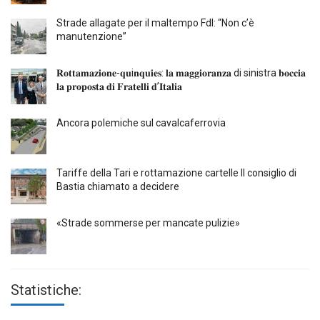
Strade allagate per il maltempo FdI: “Non c’è
manutenzione”
𝐑𝐨𝐭𝐭𝐚𝐦𝐚𝐳𝐢𝐨𝐧𝐞-𝐪𝐮i𝐧𝐪𝐮𝐢𝐞𝐬: 𝐥𝐚 𝐦𝐚𝐠𝐠𝐢𝐨𝐫𝐚𝐧𝐳𝐚 di sinistra 𝐛𝐨𝐜𝐜𝐢𝐚
𝐥𝐚 𝐩𝐫𝐨𝐩𝐨𝐬𝐭𝐚 𝐝𝐢 𝐅𝐫𝐚𝐭𝐞𝐥𝐥𝐢 𝐝’𝐈𝐭𝐚𝐥𝐢𝐚
Ancora polemiche sul cavalcaferrovia
Tariffe della Tari e rottamazione cartelle Il consiglio di
Bastia chiamato a decidere
«Strade sommerse per mancate pulizie»
Statistiche: