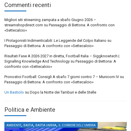
Commenti recenti
Migliori siti streaming zampata a sbafo Giugno 2026 –
streamshopdirect.com
su
Passaggio di Bettona: A confronto con
«Settecalcio»
I Protagonisti Indimenticabili: Le Leggende del Colpo Italiano
su
Passaggio di Bettona: A confronto con «Settecalcio»
Risultati Fase A 2026 2027 in diretta, Football Italia – Siggknowtech |
Signalling Knowledge And Technology
su
Passaggio di Bettona: A
confronto con «Settecalcio»
Pronostici Football: Consigli A sbafo 7 giorni contro 7 – Municorn IV
su
Passaggio di Bettona: A confronto con «Settecalcio»
Un Bastiolo
su
Dopo la Notte dei Tamburi e delle Stelle
Politica e Ambiente
,
,
,
AMBIENTE
BASTIA
BASTIA UMBRA
IL CORRIERE DELL'UMBRIA