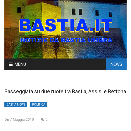
Skip
MENU
NEWS
to
content
Passeggiata su due ruote tra Bastia, Assisi e Bettona
BASTIA NEWS
POLITICA
On
7 Maggio 2010
0