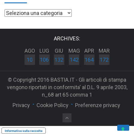
Categorie
ARCHIVES:
AGO
LUG
GIU
MAG
APR
MAR
10
106
132
142
164
172
© Copyright 2016 BASTIA.IT - Gli articoli di stampa
vengono riportati in conformita' al D.L. 9 aprile 2003,
n_68 art 65 comma 1
Privacy
Cookie Policy
Preferenze privacy
Informativa sulla raccolta