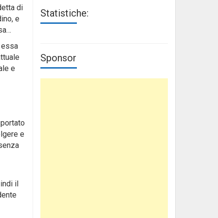
etta di
Statistiche:
ino, e
esa…
d essa
Sponsor
attuale
ale e
 portato
lgere e
 senza
ndi il
dente