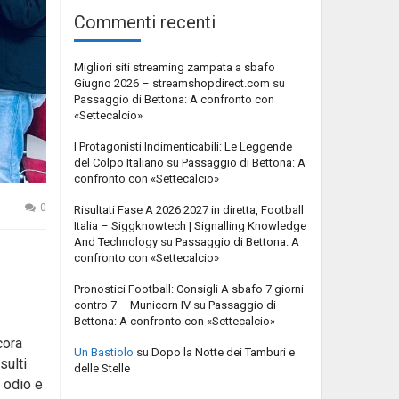
Commenti recenti
Migliori siti streaming zampata a sbafo
Giugno 2026 – streamshopdirect.com
su
Passaggio di Bettona: A confronto con
«Settecalcio»
I Protagonisti Indimenticabili: Le Leggende
del Colpo Italiano
su
Passaggio di Bettona: A
confronto con «Settecalcio»
0
Risultati Fase A 2026 2027 in diretta, Football
Italia – Siggknowtech | Signalling Knowledge
And Technology
su
Passaggio di Bettona: A
confronto con «Settecalcio»
Pronostici Football: Consigli A sbafo 7 giorni
contro 7 – Municorn IV
su
Passaggio di
Bettona: A confronto con «Settecalcio»
cora
Un Bastiolo
su
Dopo la Notte dei Tamburi e
sulti
delle Stelle
 odio e