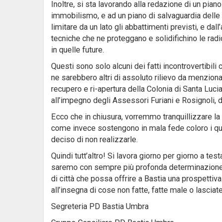
Inoltre, si sta lavorando alla redazione di un pia
immobilismo, e ad un piano di salvaguardia delle
limitare da un lato gli abbattimenti previsti, e d
tecniche che ne proteggano e solidifichino le radic
in quelle future.
Questi sono solo alcuni dei fatti incontrovertibili
ne sarebbero altri di assoluto rilievo da menziona
recupero e ri-apertura della Colonia di Santa Lucia
all’impegno degli Assessori Furiani e Rosignoli,
Ecco che in chiusura, vorremmo tranquillizzare la
come invece sostengono in mala fede coloro i qua
deciso di non realizzarle.
Quindi tutt’altro! Si lavora giorno per giorno a te
saremo con sempre più profonda determinazione, a 
di città che possa offrire a Bastia una prospetti
all’insegna di cose non fatte, fatte male o lasciat
Segreteria PD Bastia Umbra