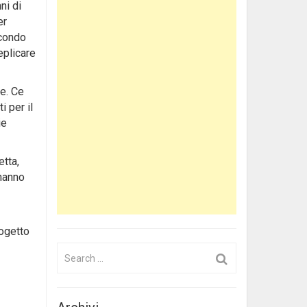
ni di
er
econdo
eplicare
ne. Ce
 per il
ie
etta,
 hanno
rogetto
Search
for: