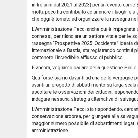
in tre anni dal 2021 al 2023) per un evento come
molti, poco ha contribuito ad animare i luoghi e a 
che oggi è tornato ad organizzare la rassegna nel
L’Amministrazione Pecci anche qui è impegnata a ri
connessi, per rilanciare un settore vitale per le s
rassegna “Prospettive 2025: Occidente” ideata dall
internazionale a Bastia, sta registrando continui 
contenere l’incredibile afflusso di pubblico.
E ancora, vogliamo parlare della questione Pini e
Qua forse siamo davanti ad una delle vergogne p
avanti un progetto di abbattimento su larga scal
ascoltare le osservazioni dei cittadini, esponen
indagare nessuna strategia alternativa di salvag
L’Amministrazione Pecci sta rispondendo, cercando
conservazione arborea, per giungere alla salvagu
maggior numero possibile di abbattimenti legati a
amministrazione.