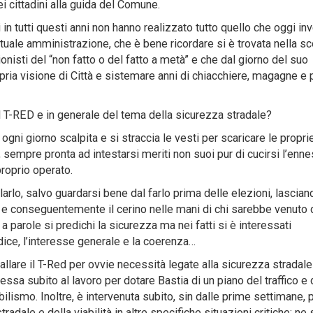
ei cittadini alla guida del Comune.
n tutti questi anni non hanno realizzato tutto quello che oggi in
ttuale amministrazione, che è bene ricordare si è trovata nella 
onisti del “non fatto o del fatto a metà” e che dal giorno del suo
ria visione di Città e sistemare anni di chiacchiere, magagne e 
l T-RED e in generale del tema della sicurezza stradale?
gni giorno scalpita e si straccia le vesti per scaricare le propri
, sempre pronta ad intestarsi meriti non suoi pur di cucirsi l’enn
roprio operato.
llarlo, salvo guardarsi bene dal farlo prima delle elezioni, lasciand
 e conseguentemente il cerino nelle mani di chi sarebbe venuto 
 parole si predichi la sicurezza ma nei fatti si è interessati
ice, l’interesse generale e la coerenza…
allare il T-Red per ovvie necessità legate alla sicurezza stradale
ssa subito al lavoro per dotare Bastia di un piano del traffico e 
lismo. Inoltre, è intervenuta subito, sin dalle prime settimane, 
adale e della viabilità in altre specifiche situazioni critiche: ne