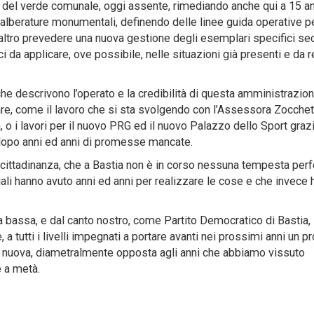
no del verde comunale, oggi assente, rimediando anche qui a 15 an
 alberature monumentali, definendo delle linee guida operative p
all’altro prevedere una nuova gestione degli esemplari specifici s
i da applicare, ove possibile, nelle situazioni già presenti e da r
 che descrivono l’operato e la credibilità di questa amministrazio
re, come il lavoro che si sta svolgendo con l’Assessora Zocchetti
, o i lavori per il nuovo PRG ed il nuovo Palazzo dello Sport graz
 dopo anni ed anni di promesse mancate.
 cittadinanza, che a Bastia non è in corso nessuna tempesta perf
li hanno avuto anni ed anni per realizzare le cose e che invece
sta bassa, e dal canto nostro, come Partito Democratico di Bastia,
tutti i livelli impegnati a portare avanti nei prossimi anni un p
va nuova, diametralmente opposta agli anni che abbiamo vissuto
e a metà.