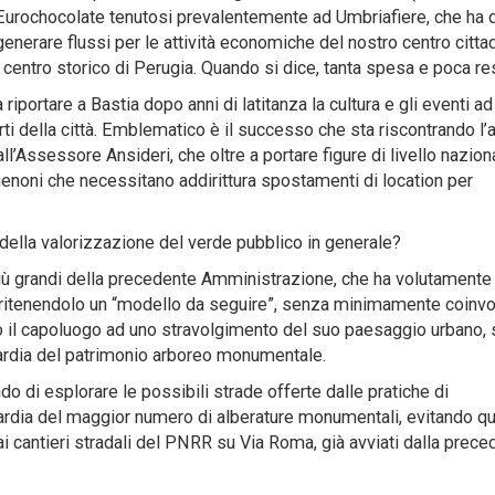
 Eurochocolate tenutosi prevalentemente ad Umbriafiere, che ha d
generare flussi per le attività economiche del nostro centro cittad
 centro storico di Perugia. Quando si dice, tanta spesa e poca r
portare a Bastia dopo anni di latitanza la cultura e gli eventi a
orti della città. Emblematico è il successo che sta riscontrando l’
’Assessore Ansideri, che oltre a portare figure di livello nazion
pienoni che necessitano addirittura spostamenti di location per
 della valorizzazione del verde pubblico in generale?
iù grandi della precedente Amministrazione, che ha volutamente
a ritenendolo un “modello da seguire”, senza minimamente coinvo
do il capoluogo ad uno stravolgimento del suo paesaggio urbano,
uardia del patrimonio arboreo monumentale.
 di esplorare le possibili strade offerte dalle pratiche di
ardia del maggior numero di alberature monumentali, evitando qui
i cantieri stradali del PNRR su Via Roma, già avviati dalla prece