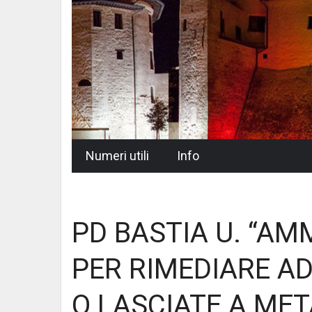
Skip
Numeri utili
Info
to
content
PD BASTIA U. “AM
PER RIMEDIARE AD
O LASCIATE A META