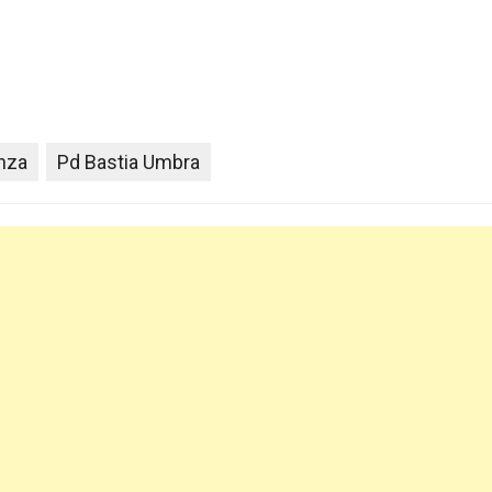
enza
Pd Bastia Umbra