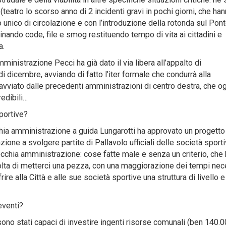
eatro lo scorso anno di 2 incidenti gravi in pochi giorni, che ha
 unico di circolazione e con l’introduzione della rotonda sul Pont
inando code, file e smog restituendo tempo di vita ai cittadini e
a.
inistrazione Pecci ha già dato il via libera all’appalto di
 dicembre, avviando di fatto l’iter formale che condurrà alla
 avviato dalle precedenti amministrazioni di centro destra, che o
edibili…
sportive?
chia amministrazione a guida Lungarotti ha approvato un progetto
ione a svolgere partite di Pallavolo ufficiali delle società sporti
cchia amministrazione: cose fatte male e senza un criterio, che
olta di metterci una pezza, con una maggiorazione dei tempi nec
re alla Città e alle sue società sportive una struttura di livello e
eventi?
 sono stati capaci di investire ingenti risorse comunali (ben 140.