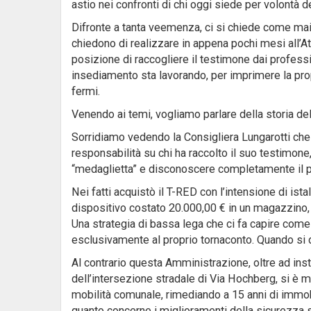
astio nei confronti di chi oggi siede per volontà d
Difronte a tanta veemenza, ci si chiede come mai i
chiedono di realizzare in appena pochi mesi all’A
posizione di raccogliere il testimone dai professi
insediamento sta lavorando, per imprimere la prop
fermi.
Venendo ai temi, vogliamo parlare della storia de
Sorridiamo vedendo la Consigliera Lungarotti che o
responsabilità su chi ha raccolto il suo testimone
“medaglietta” e disconoscere completamente il p
Nei fatti acquistò il T-RED con l’intensione di ista
dispositivo costato 20.000,00 € in un magazzino,
Una strategia di bassa lega che ci fa capire come a
esclusivamente al proprio tornaconto. Quando si d
Al contrario questa Amministrazione, oltre ad inst
dell’intersezione stradale di Via Hochberg, si è me
mobilità comunale, rimediando a 15 anni di immobi
quanto concerne i miglioramenti della sicurezza str