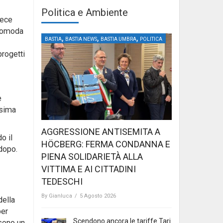
Politica e Ambiente
vece
scomoda
,
,
,
BASTIA
BASTIA NEWS
BASTIA UMBRA
POLITICA
progetti
e
esima
AGGRESSIONE ANTISEMITA A
o il
HÖCBERG: FERMA CONDANNA E
dopo.
PIENA SOLIDARIETÀ ALLA
VITTIMA E AI CITTADINI
TEDESCHI
By
Gianluca
/
5 Agosto 2026
della
per
Scendono ancora le tariffe Tari
 sono un