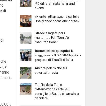
Più differenziata nei grandi
nno
eventi
e di
«Niente rottamazione cartelle
Una grande occasione persa»
Strade allagate per il
maltempo FdI: “Non c’è
ggi
manutenzione”
𝐑𝐨𝐭𝐭𝐚𝐦𝐚𝐳𝐢𝐨𝐧𝐞-𝐪𝐮i𝐧𝐪𝐮𝐢𝐞𝐬: 𝐥𝐚
𝐦𝐚𝐠𝐠𝐢𝐨𝐫𝐚𝐧𝐳𝐚 di sinistra 𝐛𝐨𝐜𝐜𝐢𝐚 𝐥𝐚
𝐩𝐫𝐨𝐩𝐨𝐬𝐭𝐚 𝐝𝐢 𝐅𝐫𝐚𝐭𝐞𝐥𝐥𝐢 𝐝’𝐈𝐭𝐚𝐥𝐢𝐚
 che
ve, è
Ancora polemiche sul
 hanno
cavalcaferrovia
essaria
Tariffe della Tari e
rottamazione cartelle Il
consiglio di Bastia chiamato a
decidere
000,00 €