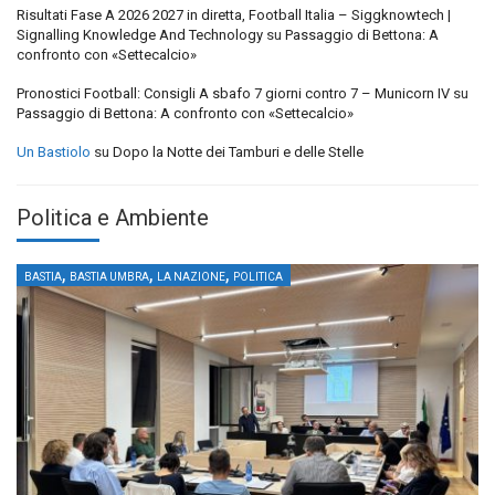
Risultati Fase A 2026 2027 in diretta, Football Italia – Siggknowtech |
Signalling Knowledge And Technology
su
Passaggio di Bettona: A
confronto con «Settecalcio»
Pronostici Football: Consigli A sbafo 7 giorni contro 7 – Municorn IV
su
Passaggio di Bettona: A confronto con «Settecalcio»
Un Bastiolo
su
Dopo la Notte dei Tamburi e delle Stelle
Politica e Ambiente
,
,
,
BASTIA
BASTIA UMBRA
LA NAZIONE
POLITICA